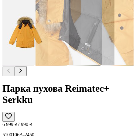
Парка пухова Reimatec+
Serkku
6 999
₴
7 990
₴
5100106A-2450