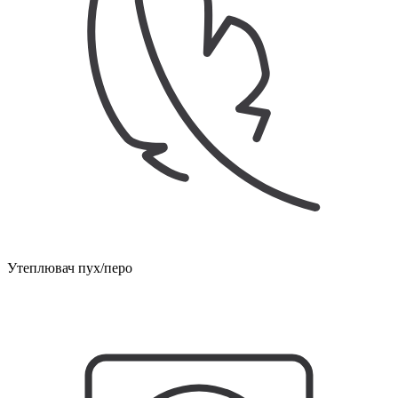
Утеплювач пух/перо