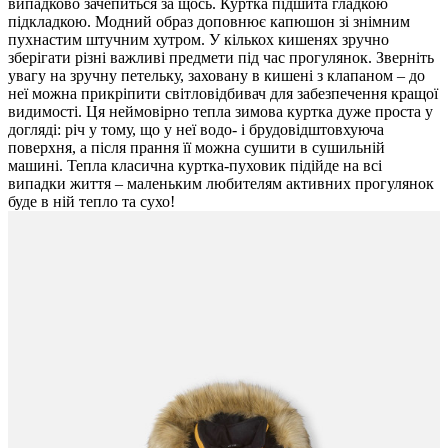
випадково зачепиться за щось. Куртка підшита гладкою
підкладкою. Модний образ доповнює капюшон зі знімним
пухнастим штучним хутром. У кількох кишенях зручно
зберігати різні важливі предмети під час прогулянок. Зверніть
увагу на зручну петельку, заховану в кишені з клапаном – до
неї можна прикріпити світловідбивач для забезпечення кращої
видимості. Ця неймовірно тепла зимова куртка дуже проста у
догляді: річ у тому, що у неї водо- і брудовідштовхуюча
поверхня, а після прання її можна сушити в сушильній
машині. Тепла класична куртка-пуховик підійде на всі
випадки життя – маленьким любителям активних прогулянок
буде в ній тепло та сухо!