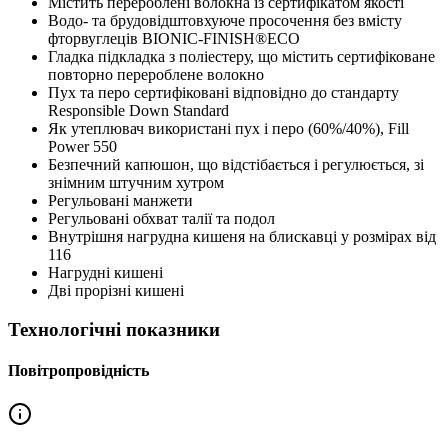
Містить перероблені волокна із сертифікатом якості
Водо- та брудовідштовхуюче просочення без вмісту
фторвуглеців BIONIC-FINISH®ECO
Гладка підкладка з поліестеру, що містить сертифіковане
повторно перероблене волокно
Пух та перо сертифіковані відповідно до стандарту
Responsible Down Standard
Як утеплювач використані пух і перо (60%/40%), Fill
Power 550
Безпечний капюшон, що відстібається і регулюється, зі
знімним штучним хутром
Регульовані манжети
Регульовані обхват талії та подол
Внутрішня нагрудна кишеня на блискавці у розмірах від
116
Нагрудні кишені
Дві прорізні кишені
Технологічні показники
Повітропровідність