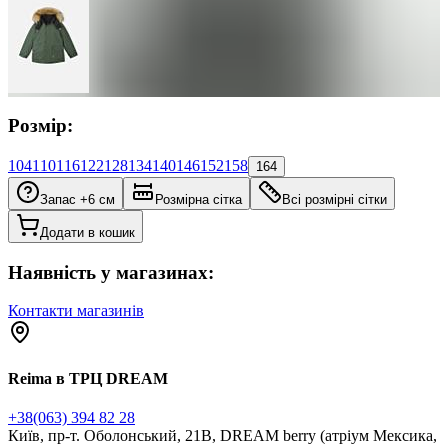
Розмір:
104
110
116
122
128
134
140
146
152
158
164
Запас +6 см
Розмірна сітка
Всі розмірні сітки
Додати в кошик
Наявність у магазинах:
Контакти магазинів
Reima в ТРЦ DREAM
+38(063) 394 82 28
Київ, пр-т. Оболонський, 21В, DREAM berry (атріум Мексика,