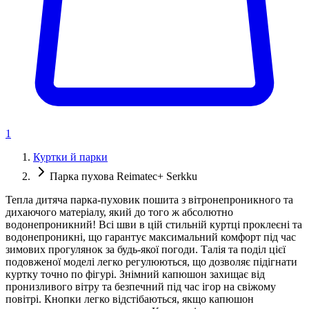
1
Куртки й парки
Парка пухова Reimatec+ Serkku
Тепла дитяча парка-пуховик пошита з вітронепроникного та
дихаючого матеріалу, який до того ж абсолютно
водонепроникний! Всі шви в цій стильній куртці проклеєні та
водонепроникні, що гарантує максимальний комфорт під час
зимових прогулянок за будь-якої погоди. Талія та поділ цієї
подовженої моделі легко регулюються, що дозволяє підігнати
куртку точно по фігурі. Знімний капюшон захищає від
пронизливого вітру та безпечний під час ігор на свіжому
повітрі. Кнопки легко відстібаються, якщо капюшон