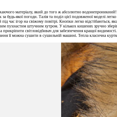
аючого матеріалу, який до того ж абсолютно водонепроникний! В
а будь-якої погоди. Талія та поділ цієї подовженої моделі легко
під час ігор на свіжому повітрі. Кнопки легко відстібаються, я
м пухнастим штучним хутром. У кількох кишенях зручно зберігат
на прикріпити світловідбивач для забезпечення кращої видимості.
прання її можна сушити в сушильній машині. Тепла класична курт