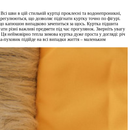
сі шви в цій стильній куртці проклеєні та водонепроникні,
 регулюються, що дозволяє підігнати куртку точно по фігурі.
кщо капюшон випадково зачепиться за щось. Куртка підшита
и різні важливі предмети під час прогулянок. Зверніть увагу
 Ця неймовірно тепла зимова куртка дуже проста у догляді: річ
ка-пуховик підійде на всі випадки життя – маленьким