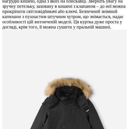
нагрудні кишені, одна з яких на блискавці. Зверніть увагу на
зручну петельку, заховану в кишені з клапаном – до неї можна
прикріпити світловідбивачі або ключі. Безпечний знімний
капюшон з пухнастим штучним хутром, що знімається, надає ​​
особливості цій витонченій моделі. Ця куртка дуже проста у
догляді, крім того, її можна сушити у пральній машині.