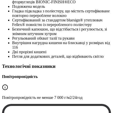
фторвуглеців BIONIC-FINISH®ECO
Подовжена модель
Гладка підкладка з поліестеру, що містить сертифіковане
повторно перероблене волокно
Сертифікований за стандартом bluesign® утеплювач
Fellex® повністю із переробленого поліестеру
Безпечний капюшон, що відстібається і регулюється, зі
знімним штучним хутром
Регульований обхват талії та рукави
Внутрішня нагрудна кишеня на блискавці у розмірах від
116
Дві прорізні кишені
Петля для додаткових деталей, що відбивають світло
Технологічні показники
Повітропровідність
Повітропровідність не менше
7 000 г/м2/24год