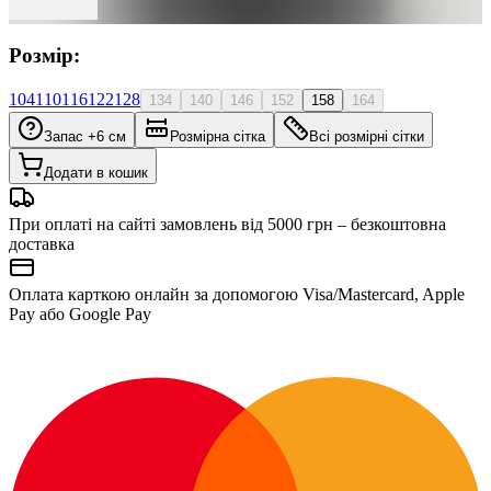
Розмір:
104
110
116
122
128
134
140
146
152
158
164
Запас +6 см
Розмірна сітка
Всі розмірні сітки
Додати в кошик
При оплаті на сайті замовлень від 5000 грн – безкоштовна
доставка
Оплата карткою онлайн за допомогою Visa/Mastercard, Apple
Pay або Google Pay