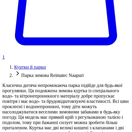
1
Куртки й парки
Парка зимова Reimatec Naapuri
Класична дитяча непромокаюча парка підійде для будь-якої
прогулянки. Ця подовжена зимова куртка із спеціального
водо- та вітронепроникного матеріалу добре пропускає
повітря і має водо- та брудовідштовхуючі властивості. Всі шви
проклеєні і водонепроникні, тому діти можуть
насолоджуватися веселими зимовими забавами в будь-яку
погоду. Ця модель має прямий крій з регульованою талією і
подолом, тому при бажанні силует можна зробити більш
приталеним. Куртка має дві великі кишені з клапанами і дві