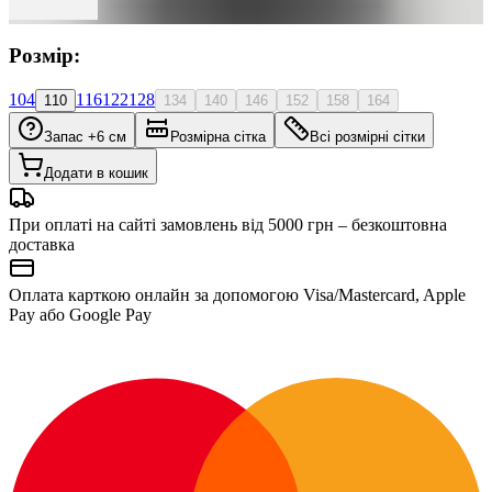
Розмір:
104
116
122
128
110
134
140
146
152
158
164
Запас +6 см
Розмірна сітка
Всі розмірні сітки
Додати в кошик
При оплаті на сайті замовлень від 5000 грн – безкоштовна
доставка
Оплата карткою онлайн за допомогою Visa/Mastercard, Apple
Pay або Google Pay