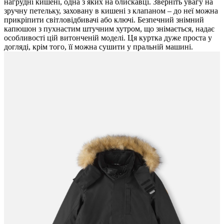
нагрудні кишені, одна з яких на блискавці. Зверніть увагу на
зручну петельку, заховану в кишені з клапаном – до неї можна
прикріпити світловідбивачі або ключі. Безпечний знімний
капюшон з пухнастим штучним хутром, що знімається, надає ​​
особливості цій витонченій моделі. Ця куртка дуже проста у
догляді, крім того, її можна сушити у пральній машині.