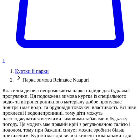
1
Куртки й парки
Парка зимова Reimatec Naapuri
Класична дитяча непромокаюча парка підійде для будь-якої
прогулянки. Ця подовжена зимова куртка із спеціального
водо- та вітронепроникного матеріалу добре пропускає
повітря і має водо- та брудовідштовхуючі властивості. Всі шви
проклеєні і водонепроникні, тому діти можуть
насолоджуватися веселими зимовими забавами в будь-яку
погоду. Ця модель має прямий крій з регульованою талією і
подолом, тому при бажанні силует можна зробити більш
приталеним. Куртка має дві великі кишені з клапанами і дві