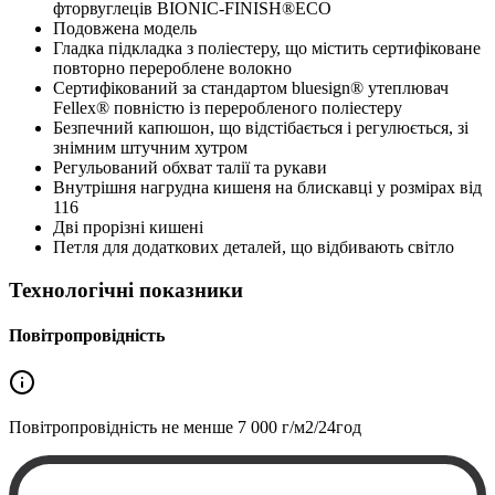
фторвуглеців BIONIC-FINISH®ECO
Подовжена модель
Гладка підкладка з поліестеру, що містить сертифіковане
повторно перероблене волокно
Сертифікований за стандартом bluesign® утеплювач
Fellex® повністю із переробленого поліестеру
Безпечний капюшон, що відстібається і регулюється, зі
знімним штучним хутром
Регульований обхват талії та рукави
Внутрішня нагрудна кишеня на блискавці у розмірах від
116
Дві прорізні кишені
Петля для додаткових деталей, що відбивають світло
Технологічні показники
Повітропровідність
Повітропровідність не менше
7 000 г/м2/24год