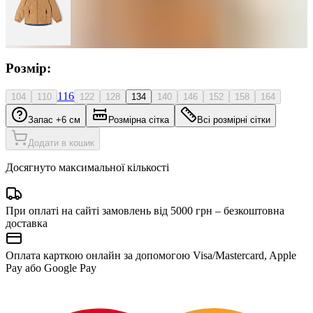
Розмір:
116
104
110
122
128
134
140
146
152
158
164
Запас +6 см
Розмірна сітка
Всі розмірні сітки
Додати в кошик
Досягнуто максимальної кількості
При оплаті на сайті замовлень від 5000 грн – безкоштовна
доставка
Оплата карткою онлайн за допомогою Visa/Mastercard, Apple
Pay або Google Pay