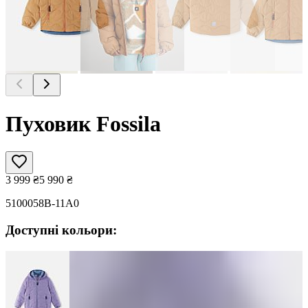
Пуховик Fossila
3 999
₴
5 990
₴
5100058B-11A0
Доступні кольори: