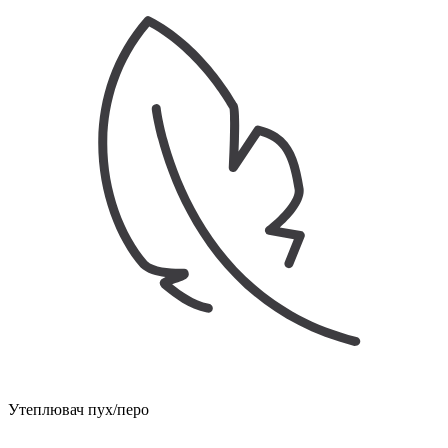
Утеплювач пух/перо