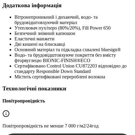
Додаткова інформація
Вітронепроникний і дихаючий, водо- та
брудовідштовхуючий матеріал
Утеплювач пух/перо (80%/20%), Fill Power 650
Безпечний знімний капюшон
Еластичні манжети
Дві кишені на блискавці
Основний матеріал та підкладка схвалені bluesign®
Водо- та брудовідштовхуюче покриття без вмісту
фторвуглецю BIONIC-FINISH®ECO
Сертифіковано Control Union CU872203 відповідно до
стандарту Responsible Down Standard
Містить сертифіковані перероблені волокна
Технологічні показники
Повітропровідність
Повітропровідність не менше
7 000 г/м2/24год