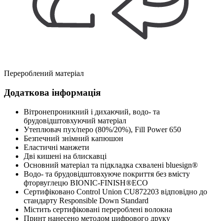
Перероблений матеріал
Додаткова інформація
Вітронепроникний і дихаючий, водо- та
брудовідштовхуючий матеріал
Утеплювач пух/перо (80%/20%), Fill Power 650
Безпечний знімний капюшон
Еластичні манжети
Дві кишені на блискавці
Основний матеріал та підкладка схвалені bluesign®
Водо- та брудовідштовхуюче покриття без вмісту
фторвуглецю BIONIC-FINISH®ECO
Сертифіковано Control Union CU872203 відповідно до
стандарту Responsible Down Standard
Містить сертифіковані перероблені волокна
Принт нанесено методом цифрового друку