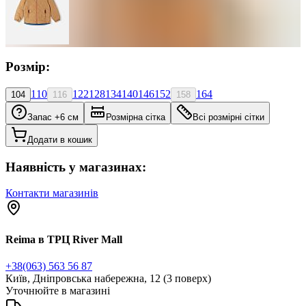
Розмір:
110
122
128
134
140
146
152
164
104
116
158
Запас +6 см
Розмірна сітка
Всі розмірні сітки
Додати в кошик
Наявність у магазинах:
Контакти магазинів
Reima в ТРЦ River Mall
+38(063) 563 56 87
Київ, Дніпровська набережна, 12 (3 поверх)
Уточнюйте в магазині