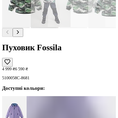
Пуховик Fossila
4 999
₴
6 590
₴
5100058C-8681
Доступні кольори: