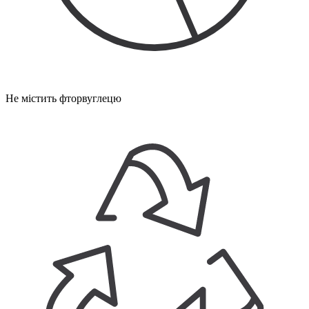
Не містить фторвуглецю