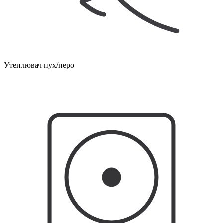
Утеплювач пух/перо