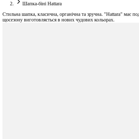
Шапка-біні Hattara
Стильна шапка, класична, органічна та зручна. "Hattara" має по
щосезону виготовляється в нових чудових кольорах.