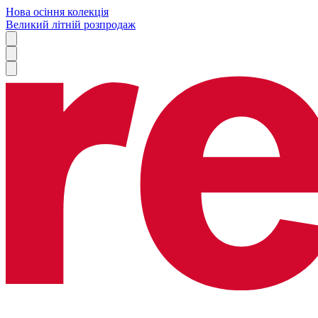
Нова осіння колекція
Великий літній розпродаж