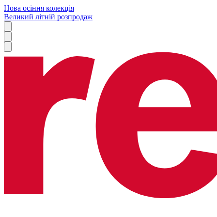
Нова осіння колекція
Великий літній розпродаж