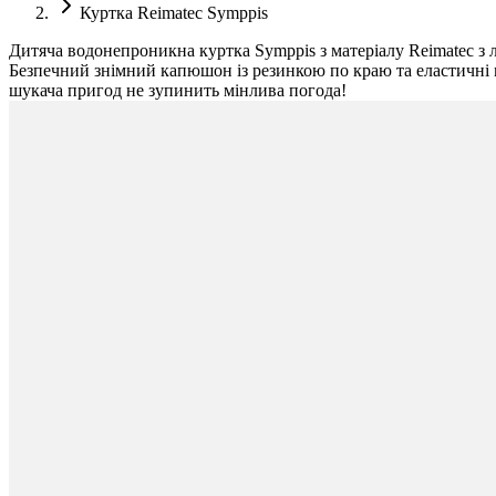
Куртка Reimatec Symppis
Дитяча водонепроникна куртка Symppis з матеріалу Reimatec з 
Безпечний знімний капюшон із резинкою по краю та еластичні ма
шукача пригод не зупинить мінлива погода!