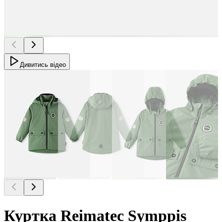
Дивитись відео
Куртка Reimatec Symppis