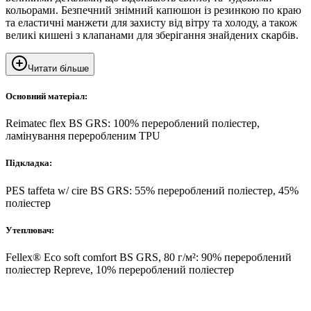
кольорами. Безпечний знімний капюшон із резинкою по краю
та еластичні манжети для захисту від вітру та холоду, а також
великі кишені з клапанами для зберігання знайдених скарбів.
Читати більше
Основний матеріал:
Reimatec flex BS GRS: 100% перероблений поліестер,
ламінування переробленим TPU
Підкладка:
PES taffeta w/ cire BS GRS: 55% перероблений поліестер, 45%
поліестер
Утеплювач:
Fellex® Eco soft comfort BS GRS, 80 г/м²: 90% перероблений
поліестер Repreve, 10% перероблений поліестер