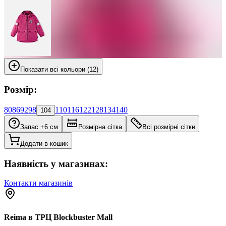
Показати всі кольори (12)
Розмір:
80
86
92
98
110
116
122
128
134
140
104
Запас +6 см
Розмірна сітка
Всі розмірні сітки
Додати в кошик
Наявність у магазинах:
Контакти магазинів
Reima в ТРЦ Blockbuster Mall