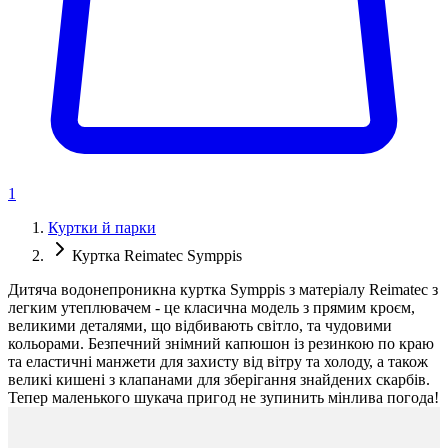
1
Куртки й парки
Куртка Reimatec Symppis
Дитяча водонепроникна куртка Symppis з матеріалу Reimatec з
легким утеплювачем - це класична модель з прямим кроєм,
великими деталями, що відбивають світло, та чудовими
кольорами. Безпечний знімний капюшон із резинкою по краю
та еластичні манжети для захисту від вітру та холоду, а також
великі кишені з клапанами для зберігання знайдених скарбів.
Тепер маленького шукача пригод не зупинить мінлива погода!