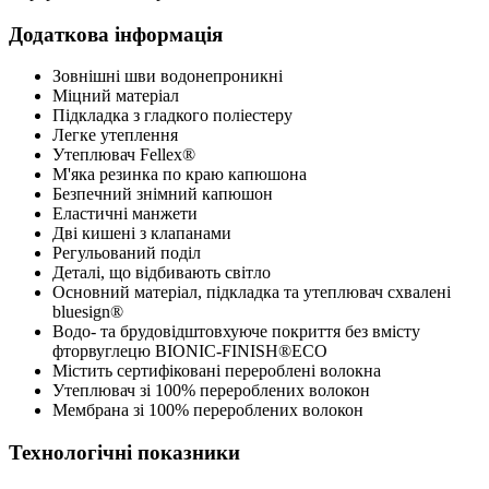
Додаткова інформація
Зовнішні шви водонепроникні
Міцний матеріал
Підкладка з гладкого поліестеру
Легке утеплення
Утеплювач Fellex®
М'яка резинка по краю капюшона
Безпечний знімний капюшон
Еластичні манжети
Дві кишені з клапанами
Регульований поділ
Деталі, що відбивають світло
Основний матеріал, підкладка та утеплювач схвалені
bluesign®
Водо- та брудовідштовхуюче покриття без вмісту
фторвуглецю BIONIC-FINISH®ECO
Містить сертифіковані перероблені волокна
Утеплювач зі 100% перероблених волокон
Мембрана зі 100% перероблених волокон
Технологічні показники