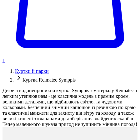
1
Куртки й парки
Куртка Reimatec Symppis
Дитяча водонепроникна куртка Symppis з матеріалу Reimatec з
легким утеплювачем - це класична модель з прямим кроєм,
великими деталями, що відбивають світло, та чудовими
кольорами. Безпечний знімний капюшон із резинкою по краю
та еластичні манжети для захисту від вітру та холоду, а також
великі кишені з клапанами для зберігання знайдених скарбів.
Тепер маленького шукача пригод не зупинить мінлива погода!