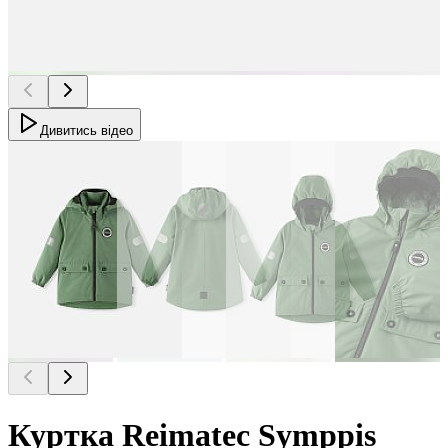
Дивитись відео
Куртка Reimatec Symppis