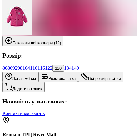
Показати всі кольори (12)
Розмір:
80
86
92
98
104
110
116
122
134
140
128
Запас +6 см
Розмірна сітка
Всі розмірні сітки
Додати в кошик
Наявність у магазинах:
Контакти магазинів
Reima в ТРЦ River Mall