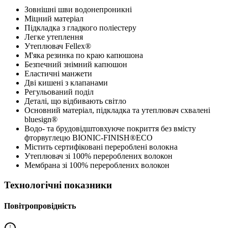
Зовнішні шви водонепроникні
Міцний матеріал
Підкладка з гладкого поліестеру
Легке утеплення
Утеплювач Fellex®
М'яка резинка по краю капюшона
Безпечний знімний капюшон
Еластичні манжети
Дві кишені з клапанами
Регульований поділ
Деталі, що відбивають світло
Основний матеріал, підкладка та утеплювач схвалені
bluesign®
Водо- та брудовідштовхуюче покриття без вмісту
фторвуглецю BIONIC-FINISH®ECO
Містить сертифіковані перероблені волокна
Утеплювач зі 100% перероблених волокон
Мембрана зі 100% перероблених волокон
Технологічні показники
Повітропровідність