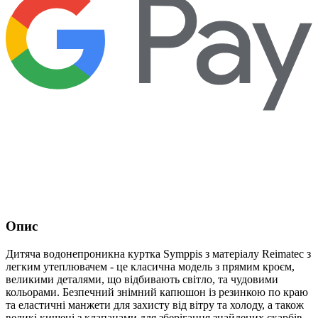
Опис
Дитяча водонепроникна куртка Symppis з матеріалу Reimatec з
легким утеплювачем - це класична модель з прямим кроєм,
великими деталями, що відбивають світло, та чудовими
кольорами. Безпечний знімний капюшон із резинкою по краю
та еластичні манжети для захисту від вітру та холоду, а також
великі кишені з клапанами для зберігання знайдених скарбів.