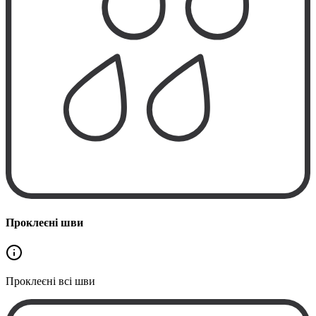
Проклеєні шви
Проклеєні
всі шви