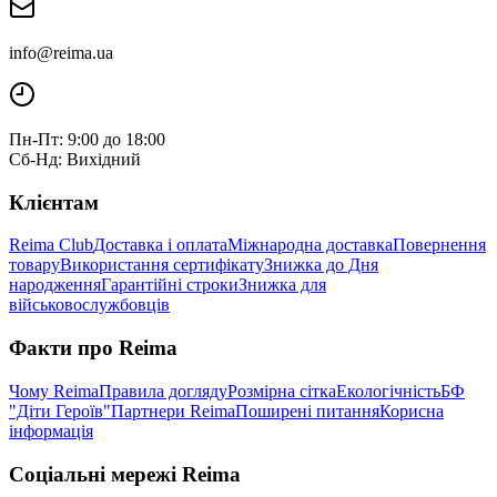
info@reima.ua
Пн-Пт: 9:00 до 18:00
Сб-Нд: Вихідний
Клієнтам
Reima Club
Доставка і оплата
Міжнародна доставка
Повернення
товару
Використання сертифікату
Знижка до Дня
народження
Гарантійні строки
Знижка для
військовослужбовців
Факти про Reima
Чому Reima
Правила догляду
Розмірна сітка
Екологічність
БФ
"Діти Героїв"
Партнери Reima
Поширені питання
Корисна
інформація
Соціальні мережі Reima