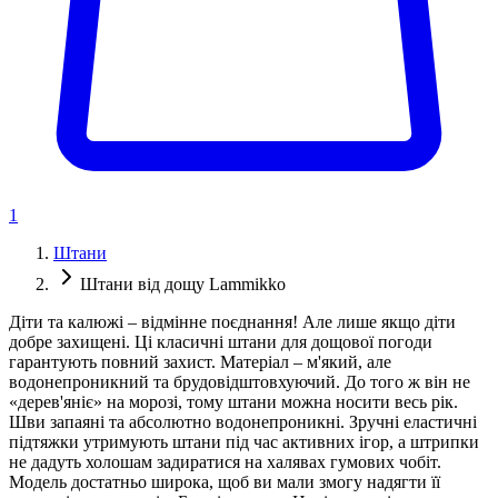
1
Штани
Штани від дощу Lammikko
Діти та калюжі – відмінне поєднання! Але лише якщо діти
добре захищені. Ці класичні штани для дощової погоди
гарантують повний захист. Матеріал – м'який, але
водонепроникний та брудовідштовхуючий. До того ж він не
«дерев'яніє» на морозі, тому штани можна носити весь рік.
Шви запаяні та абсолютно водонепроникні. Зручні еластичні
підтяжки утримують штани під час активних ігор, а штрипки
не дадуть холошам задиратися на халявах гумових чобіт.
Модель достатньо широка, щоб ви мали змогу надягти її