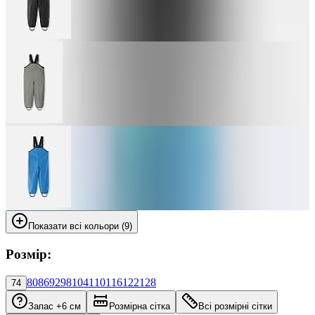
Показати всі кольори (9)
Розмір:
80
86
92
98
104
110
116
122
128
74
Запас +6 см
Розмірна сітка
Всі розмірні сітки