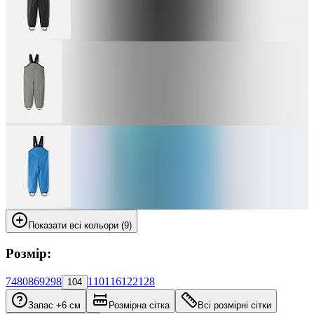
Показати всі кольори (9)
Розмір:
74
80
86
92
98
110
116
122
128
104
Запас +6 см
Розмірна сітка
Всі розмірні сітки