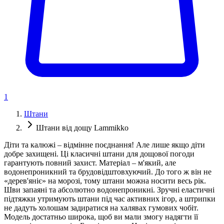
1
Штани
Штани від дощу Lammikko
Діти та калюжі – відмінне поєднання! Але лише якщо діти
добре захищені. Ці класичні штани для дощової погоди
гарантують повний захист. Матеріал – м'який, але
водонепроникний та брудовідштовхуючий. До того ж він не
«дерев'яніє» на морозі, тому штани можна носити весь рік.
Шви запаяні та абсолютно водонепроникні. Зручні еластичні
підтяжки утримують штани під час активних ігор, а штрипки
не дадуть холошам задиратися на халявах гумових чобіт.
Модель достатньо широка, щоб ви мали змогу надягти її