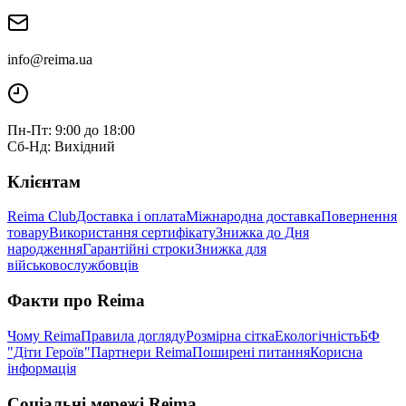
info@reima.ua
Пн-Пт: 9:00 до 18:00
Сб-Нд: Вихідний
Клієнтам
Reima Club
Доставка і оплата
Міжнародна доставка
Повернення
товару
Використання сертифікату
Знижка до Дня
народження
Гарантійні строки
Знижка для
військовослужбовців
Факти про Reima
Чому Reima
Правила догляду
Розмірна сітка
Екологічність
БФ
"Діти Героїв"
Партнери Reima
Поширені питання
Корисна
інформація
Соціальні мережі Reima