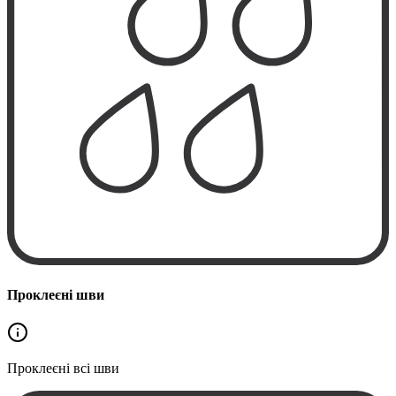
Проклеєні шви
Проклеєні
всі шви