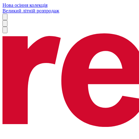
Нова осіння колекція
Великий літній розпродаж