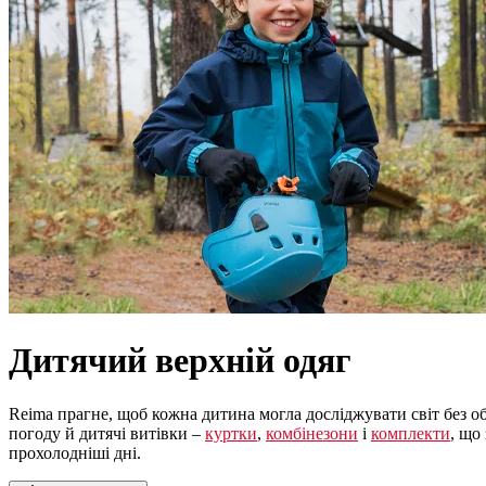
Дитячий верхній одяг
Reima прагне, щоб кожна дитина могла досліджувати світ без о
погоду й дитячі витівки –
куртки
,
комбінезони
і
комплекти
, що
прохолодніші дні.