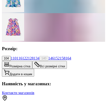
Розмір:
110
116
122
128
134
146
152
158
164
104
140
Розмірна сітка
Всі розмірні сітки
Додати в кошик
Наявність у магазинах:
Контакти магазинів