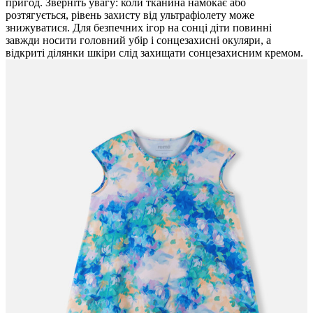
пригод. Зверніть увагу: коли тканина намокає або
розтягується, рівень захисту від ультрафіолету може
знижуватися. Для безпечних ігор на сонці діти повинні
завжди носити головний убір і сонцезахисні окуляри, а
відкриті ділянки шкіри слід захищати сонцезахисним кремом.