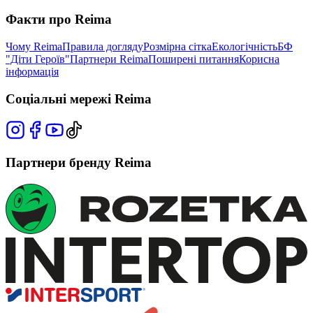
Факти про Reima
Чому Reima
Правила догляду
Розмірна сітка
Екологічність
БФ
"Діти Героїв"
Партнери Reima
Поширені питання
Корисна
інформація
Соціальні мережі Reima
Партнери бренду Reima