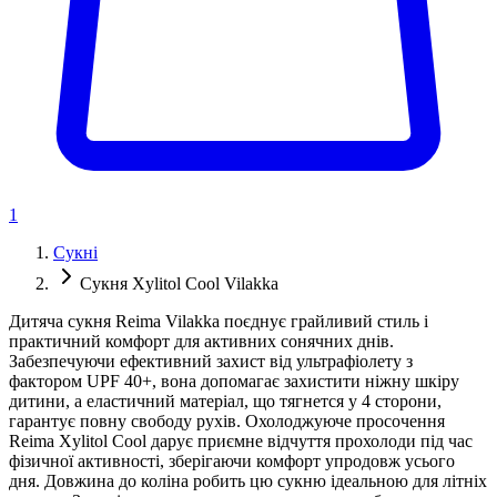
1
Сукні
Сукня Xylitol Cool Vilakka
Дитяча сукня Reima Vilakka поєднує грайливий стиль і
практичний комфорт для активних сонячних днів.
Забезпечуючи ефективний захист від ультрафіолету з
фактором UPF 40+, вона допомагає захистити ніжну шкіру
дитини, а еластичний матеріал, що тягнется у 4 сторони,
гарантує повну свободу рухів. Охолоджуюче просочення
Reima Xylitol Cool дарує приємне відчуття прохолоди під час
фізичної активності, зберігаючи комфорт упродовж усього
дня. Довжина до коліна робить цю сукню ідеальною для літніх