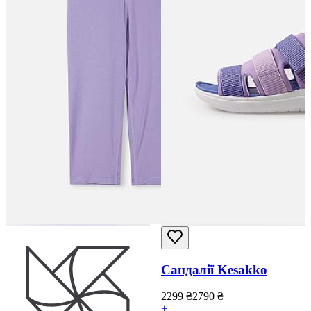
Сандалії Kesakko
2299
₴
2790
₴
+