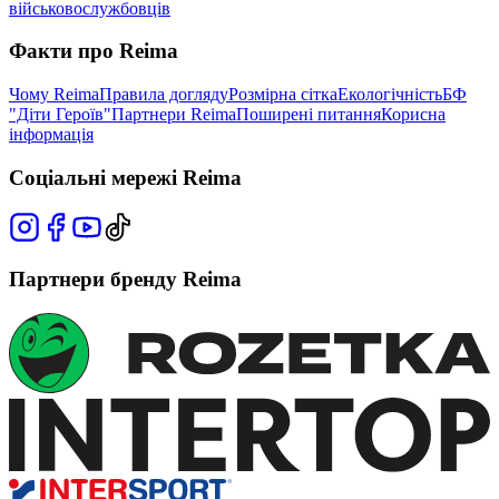
військовослужбовців
Факти про Reima
Чому Reima
Правила догляду
Розмірна сітка
Екологічність
БФ
"Діти Героїв"
Партнери Reima
Поширені питання
Корисна
інформація
Соціальні мережі Reima
Партнери бренду Reima