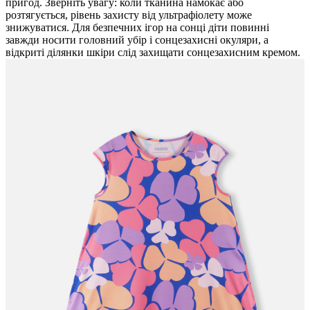
пригод. Зверніть увагу: коли тканина намокає або
розтягується, рівень захисту від ультрафіолету може
знижуватися. Для безпечних ігор на сонці діти повинні
завжди носити головний убір і сонцезахисні окуляри, а
відкриті ділянки шкіри слід захищати сонцезахисним кремом.