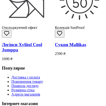
Охолоджуючий ефект
Колекція SunProof
Легінси Xylitol Cool
Сукня Mallikas
Jumppa
2590
₴
1690
₴
Популярне
Доставка і оплата
Повернення товару
Правила догляду
Розмірна сітка
Адреси магазинів
Інтернет-магазин