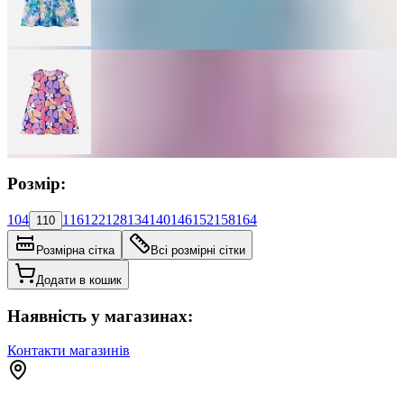
Розмір:
104
116
122
128
134
140
146
152
158
164
110
Розмірна сітка
Всі розмірні сітки
Додати в кошик
Наявність у магазинах:
Контакти магазинів