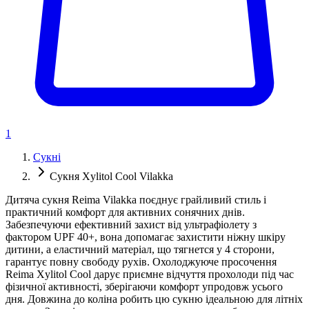
1
Сукні
Сукня Xylitol Cool Vilakka
Дитяча сукня Reima Vilakka поєднує грайливий стиль і
практичний комфорт для активних сонячних днів.
Забезпечуючи ефективний захист від ультрафіолету з
фактором UPF 40+, вона допомагає захистити ніжну шкіру
дитини, а еластичний матеріал, що тягнется у 4 сторони,
гарантує повну свободу рухів. Охолоджуюче просочення
Reima Xylitol Cool дарує приємне відчуття прохолоди під час
фізичної активності, зберігаючи комфорт упродовж усього
дня. Довжина до коліна робить цю сукню ідеальною для літніх