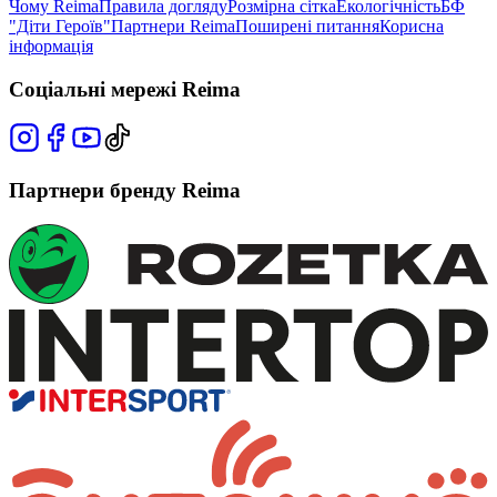
Чому Reima
Правила догляду
Розмірна сітка
Екологічність
БФ
"Діти Героїв"
Партнери Reima
Поширені питання
Корисна
інформація
Соціальні мережі Reima
Партнери бренду Reima