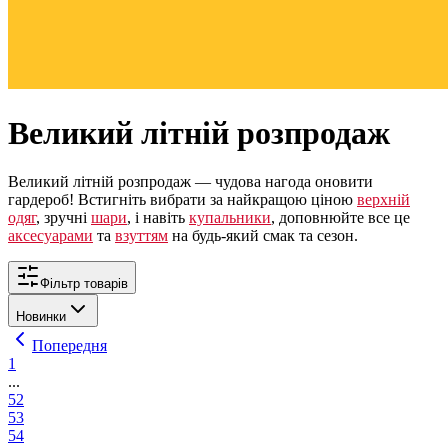
Великий літній розпродаж
Великий літній розпродаж — чудова нагода оновити
гардероб! Встигніть вибрати за найкращою ціною
верхній
одяг
, зручні
шари
, і навіть
купальники
, доповнюйте все це
аксесуарами
та
взуттям
на будь-який смак та сезон.
Фільтр товарів
Новинки
Попередня
1
...
52
53
54