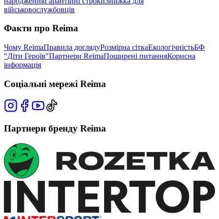
народження
Гарантійні строки
Знижка для
військовослужбовців
Факти про Reima
Чому Reima
Правила догляду
Розмірна сітка
Екологічність
БФ
"Діти Героїв"
Партнери Reima
Поширені питання
Корисна
інформація
Соціальні мережі Reima
Партнери бренду Reima