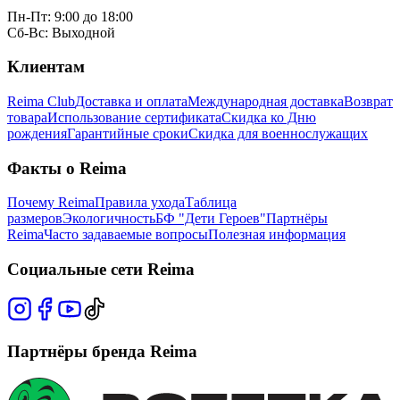
Пн-Пт: 9:00 до 18:00
Сб-Вс: Выходной
Клиентам
Reima Club
Доставка и оплата
Международная доставка
Возврат
товара
Использование сертификата
Скидка ко Дню
рождения
Гарантийные сроки
Скидка для военнослужащих
Факты о Reima
Почему Reima
Правила ухода
Таблица
размеров
Экологичность
БФ "Дети Героев"
Партнёры
Reima
Часто задаваемые вопросы
Полезная информация
Социальные сети Reima
Партнёры бренда Reima