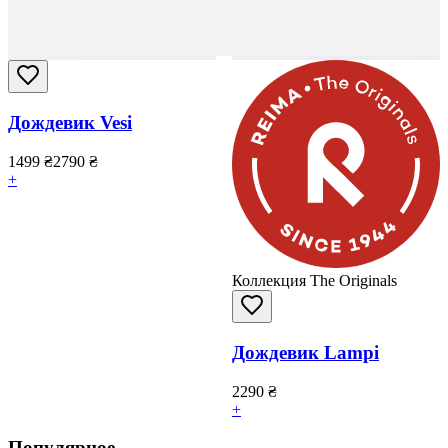
Дождевик Vesi
1499
₴
2790
₴
+
Коллекция The Originals
Дождевик Lampi
2290
₴
+
Популярное