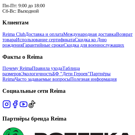
Пн-Пт: 9:00 до 18:00
Сб-Вс: Выходной
Клиентам
Reima Club
Доставка и оплата
Международная доставка
Возврат
товара
Использование сертификата
Скидка ко Дню
рождения
Гарантийные сроки
Скидка для военнослужащих
Факты о Reima
Почему Reima
Правила ухода
Таблица
размеров
Экологичность
БФ "Дети Героев"
Партнёры
Reima
Часто задаваемые вопросы
Полезная информация
Социальные сети Reima
Партнёры бренда Reima