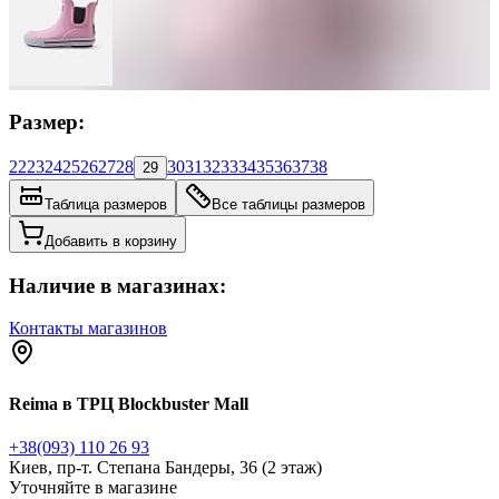
Размер:
22
23
24
25
26
27
28
30
31
32
33
34
35
36
37
38
29
Таблица размеров
Все таблицы размеров
Добавить в корзину
Наличие в магазинах:
Контакты магазинов
Reima в ТРЦ Blockbuster Mall
+38(093) 110 26 93
Киев, пр-т. Степана Бандеры, 36 (2 этаж)
Уточняйте в магазине