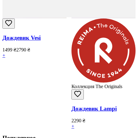
Дождевик Vesi
1499
₴
2790
₴
+
Коллекция The Originals
Дождевик Lampi
2290
₴
+
Популярное