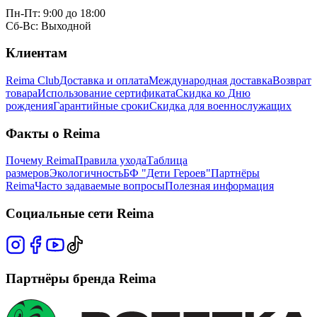
Пн-Пт: 9:00 до 18:00
Сб-Вс: Выходной
Клиентам
Reima Club
Доставка и оплата
Международная доставка
Возврат
товара
Использование сертификата
Скидка ко Дню
рождения
Гарантийные сроки
Скидка для военнослужащих
Факты о Reima
Почему Reima
Правила ухода
Таблица
размеров
Экологичность
БФ "Дети Героев"
Партнёры
Reima
Часто задаваемые вопросы
Полезная информация
Социальные сети Reima
Партнёры бренда Reima