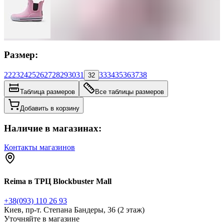
Размер:
22
23
24
25
26
27
28
29
30
31
33
34
35
36
37
38
32
Таблица размеров
Все таблицы размеров
Добавить в корзину
Наличие в магазинах:
Контакты магазинов
Reima в ТРЦ Blockbuster Mall
+38(093) 110 26 93
Киев, пр-т. Степана Бандеры, 36 (2 этаж)
Уточняйте в магазине