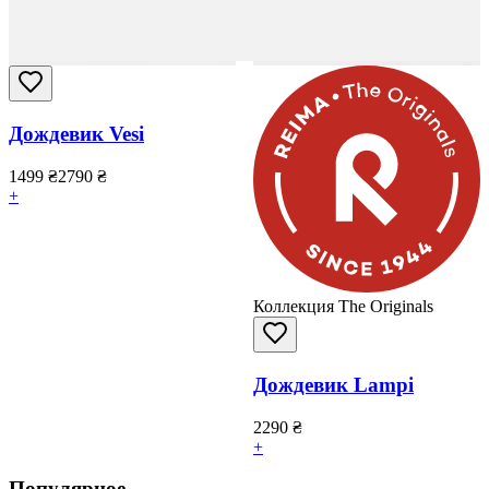
Дождевик Vesi
1499
₴
2790
₴
+
Коллекция The Originals
Дождевик Lampi
2290
₴
+
Популярное