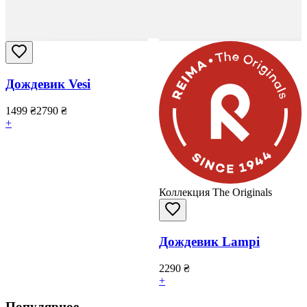
Дождевик Vesi
1499
₴
2790
₴
+
Коллекция The Originals
Дождевик Lampi
2290
₴
+
Популярное