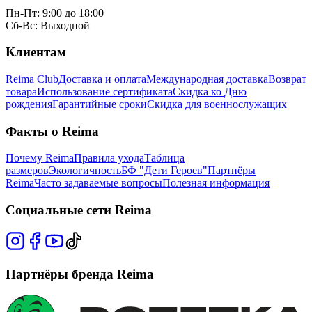
Пн-Пт: 9:00 до 18:00
Сб-Вс: Выходной
Клиентам
Reima Club
Доставка и оплата
Международная доставка
Возврат
товара
Использование сертификата
Скидка ко Дню
рождения
Гарантийные сроки
Скидка для военнослужащих
Факты о Reima
Почему Reima
Правила ухода
Таблица
размеров
Экологичность
БФ "Дети Героев"
Партнёры
Reima
Часто задаваемые вопросы
Полезная информация
Социальные сети Reima
Партнёры бренда Reima