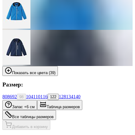
Показать все цвета (39)
Размер:
80
86
92
104
110
116
128
134
140
98
122
Запас +6 см
Таблица размеров
Все таблицы размеров
Добавить в корзину