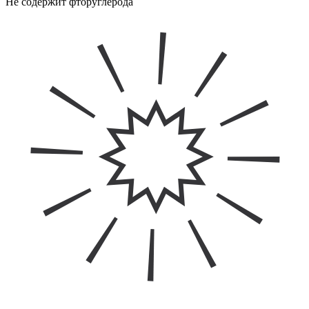
Не содержит фторуглерода