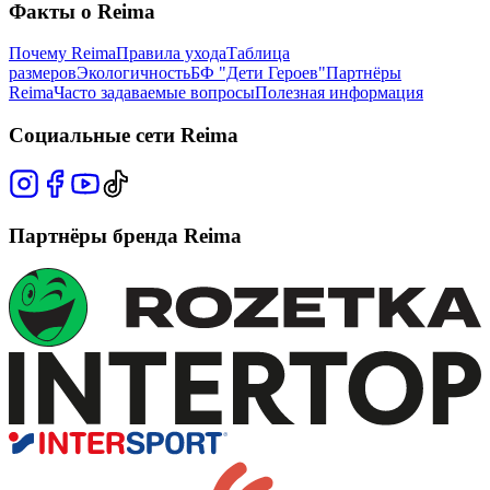
Факты о Reima
Почему Reima
Правила ухода
Таблица
размеров
Экологичность
БФ "Дети Героев"
Партнёры
Reima
Часто задаваемые вопросы
Полезная информация
Социальные сети Reima
Партнёры бренда Reima