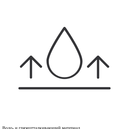
Водо- и грязеотталкивающий материал