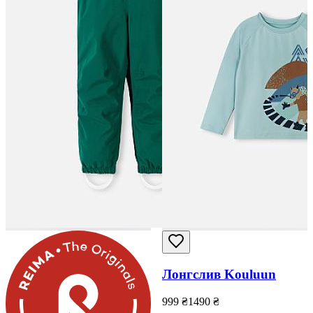
Лонгслив Kouluun
999
₴
1490
₴