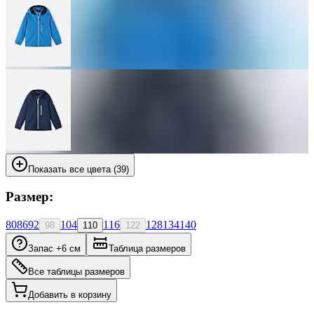
Показать все цвета (39)
Размер:
80
86
92
104
116
128
134
140
98
110
122
Запас +6 см
Таблица размеров
Все таблицы размеров
Добавить в корзину