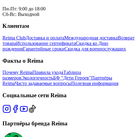
Пн-Пт: 9:00 до 18:00
Сб-Вс: Выходной
Клиентам
Reima Club
Доставка и оплата
Международная доставка
Возврат
товара
Использование сертификата
Скидка ко Дню
рождения
Гарантийные сроки
Скидка для военнослужащих
Факты о Reima
Почему Reima
Правила ухода
Таблица
размеров
Экологичность
БФ "Дети Героев"
Партнёры
Reima
Часто задаваемые вопросы
Полезная информация
Социальные сети Reima
Партнёры бренда Reima