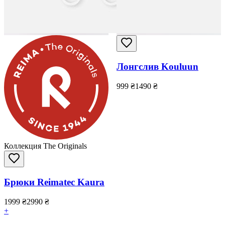
Лонгслив Kouluun
999
₴
1490
₴
Коллекция The Originals
Брюки Reimatec Kaura
1999
₴
2990
₴
+