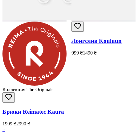
Лонгслив Kouluun
999
₴
1490
₴
Коллекция The Originals
Брюки Reimatec Kaura
1999
₴
2990
₴
+