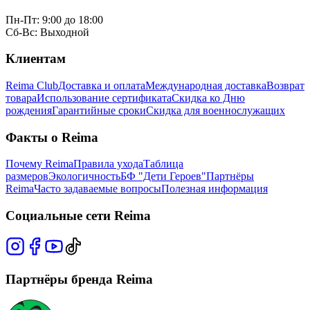
Пн-Пт: 9:00 до 18:00
Сб-Вс: Выходной
Клиентам
Reima Club
Доставка и оплата
Международная доставка
Возврат
товара
Использование сертификата
Скидка ко Дню
рождения
Гарантийные сроки
Скидка для военнослужащих
Факты о Reima
Почему Reima
Правила ухода
Таблица
размеров
Экологичность
БФ "Дети Героев"
Партнёры
Reima
Часто задаваемые вопросы
Полезная информация
Социальные сети Reima
Партнёры бренда Reima