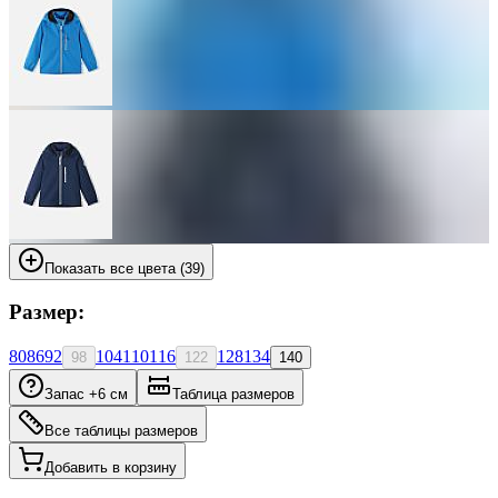
Показать все цвета (39)
Размер:
80
86
92
104
110
116
128
134
98
122
140
Запас +6 см
Таблица размеров
Все таблицы размеров
Добавить в корзину