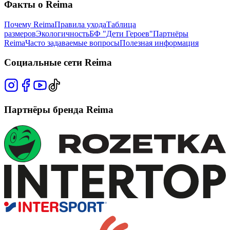
Факты о Reima
Почему Reima
Правила ухода
Таблица
размеров
Экологичность
БФ "Дети Героев"
Партнёры
Reima
Часто задаваемые вопросы
Полезная информация
Социальные сети Reima
Партнёры бренда Reima