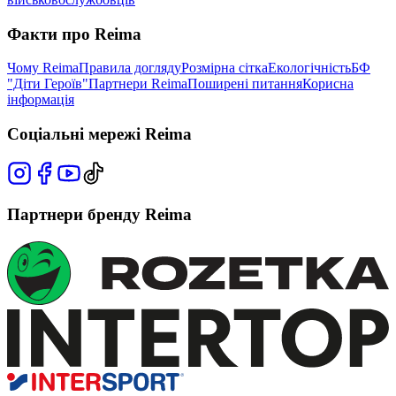
Факти про Reima
Чому Reima
Правила догляду
Розмірна сітка
Екологічність
БФ
"Діти Героїв"
Партнери Reima
Поширені питання
Корисна
інформація
Соціальні мережі Reima
Партнери бренду Reima