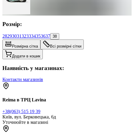
Розмір:
28
29
30
31
32
33
34
35
36
37
38
Розмірна сітка
Всі розмірні сітки
Додати в кошик
Наявність у магазинах:
Контакти магазинів
Reima в ТРЦ Lavina
+38(063) 515 19 39
Київ, вул. Берковецька, 6д
Уточнюйте в магазині