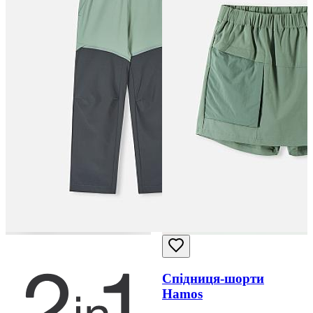
Спідниця-шорти
Hamos