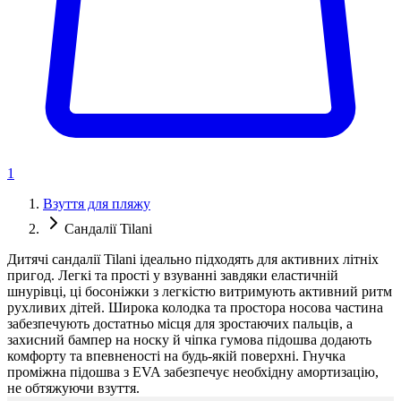
1
Взуття для пляжу
Сандалії Tilani
Дитячі сандалії Tilani ідеально підходять для активних літніх
пригод. Легкі та прості у взуванні завдяки еластичній
шнурівці, ці босоніжки з легкістю витримують активний ритм
рухливих дітей. Широка колодка та простора носова частина
забезпечують достатньо місця для зростаючих пальців, а
захисний бампер на носку й чіпка гумова підошва додають
комфорту та впевненості на будь-якій поверхні. Гнучка
проміжна підошва з EVA забезпечує необхідну амортизацію,
не обтяжуючи взуття.