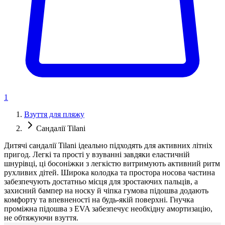
1
Взуття для пляжу
Сандалії Tilani
Дитячі сандалії Tilani ідеально підходять для активних літніх
пригод. Легкі та прості у взуванні завдяки еластичній
шнурівці, ці босоніжки з легкістю витримують активний ритм
рухливих дітей. Широка колодка та простора носова частина
забезпечують достатньо місця для зростаючих пальців, а
захисний бампер на носку й чіпка гумова підошва додають
комфорту та впевненості на будь-якій поверхні. Гнучка
проміжна підошва з EVA забезпечує необхідну амортизацію,
не обтяжуючи взуття.