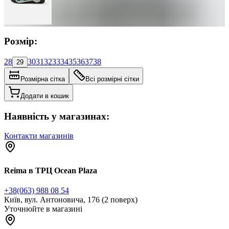
Розмір:
28
30
31
32
33
34
35
36
37
38
29
Розмірна сітка
Всі розмірні сітки
Додати в кошик
Наявність у магазинах:
Контакти магазинів
Reima в ТРЦ Ocean Plaza
+38(063) 988 08 54
Київ, вул. Антоновича, 176 (2 поверх)
Уточнюйте в магазині