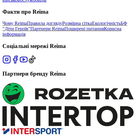
Факти про Reima
Чому Reima
Правила догляду
Розмірна сітка
Екологічність
БФ
"Діти Героїв"
Партнери Reima
Поширені питання
Корисна
інформація
Соціальні мережі Reima
Партнери бренду Reima