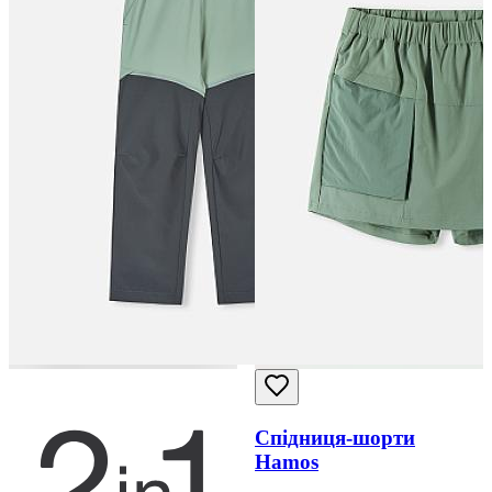
Спідниця-шорти
Hamos