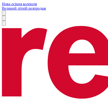
Нова осіння колекція
Великий літній розпродаж