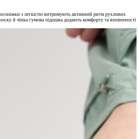
 ці босоніжки з легкістю витримують активний ритм рухливих
 носку й чіпка гумова підошва додають комфорту та впевненості