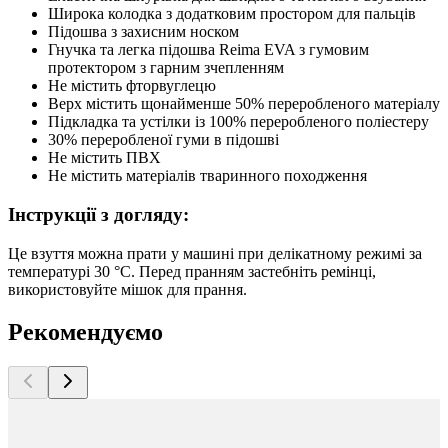
Широка колодка з додатковим простором для пальців
Підошва з захисним носком
Гнучка та легка підошва Reima EVA з гумовим
протектором з гарним зчепленням
Не містить фторвуглецю
Верх містить щонайменше 50% переробленого матеріалу
Підкладка та устілки із 100% переробленого поліестеру
30% переробленої гуми в підошві
Не містить ПВХ
Не містить матеріалів тваринного походження
Інструкції з догляду:
Це взуття можна прати у машині при делікатному режимі за
температурі 30 °C. Перед пранням застебніть ремінці,
використовуйте мішок для прання.
Рекомендуємо