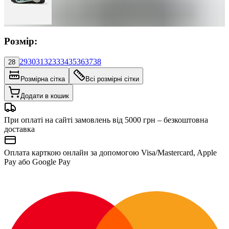
Розмір:
29
30
31
32
33
34
35
36
37
38
28
Розмірна сітка
Всі розмірні сітки
Додати в кошик
При оплаті на сайті замовлень від 5000 грн – безкоштовна
доставка
Оплата карткою онлайн за допомогою Visa/Mastercard, Apple
Pay або Google Pay