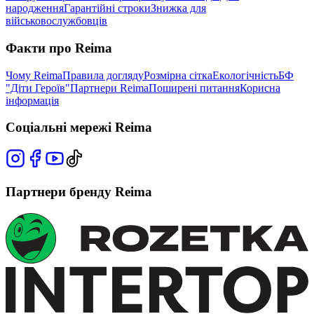
народження
Гарантійні строки
Знижка для
військовослужбовців
Факти про Reima
Чому Reima
Правила догляду
Розмірна сітка
Екологічність
БФ
"Діти Героїв"
Партнери Reima
Поширені питання
Корисна
інформація
Соціальні мережі Reima
Партнери бренду Reima