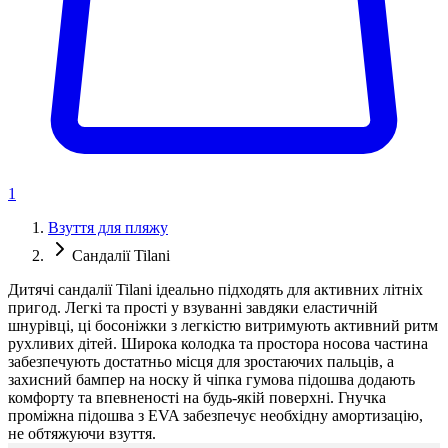
1
Взуття для пляжу
Сандалії Tilani
Дитячі сандалії Tilani ідеально підходять для активних літніх
пригод. Легкі та прості у взуванні завдяки еластичній
шнурівці, ці босоніжки з легкістю витримують активний ритм
рухливих дітей. Широка колодка та простора носова частина
забезпечують достатньо місця для зростаючих пальців, а
захисний бампер на носку й чіпка гумова підошва додають
комфорту та впевненості на будь-якій поверхні. Гнучка
проміжна підошва з EVA забезпечує необхідну амортизацію,
не обтяжуючи взуття.