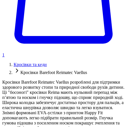
1
Кросівки та кеди
Кросівки Barefoot Reimatec Vaellus
Кросівки Barefoot Reimatec Vaellus розроблені для підтримки
здорового розвитку стопи та природної свободи рухів дитини.
Ці "босоногі" кросівки Reima мають нульовий перепад між
п’ятою та носком і гнучку підошву, що сприяє природній ході.
Широка колодка забезпечує достатньо простору для пальців, а
еластична шнурівка дозволяє швидко та легко взуватися.
Знімні формовані EVA-устілки з принтом Happy Fit
допомагають легко підібрати правильний розмір. Гнучка
гумова підошва з посиленим носком покращує зчеплення та