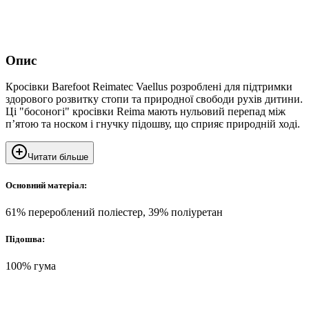
Опис
Кросівки Barefoot Reimatec Vaellus розроблені для підтримки
здорового розвитку стопи та природної свободи рухів дитини.
Ці "босоногі" кросівки Reima мають нульовий перепад між
п’ятою та носком і гнучку підошву, що сприяє природній ході.
Читати більше
Основний матеріал:
61% перероблений поліестер, 39% поліуретан
Підошва:
100% гума