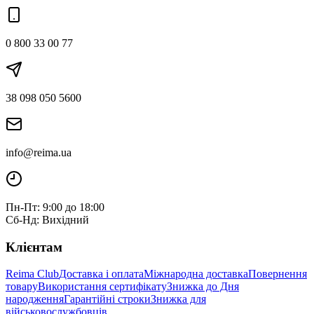
0 800 33 00 77
38 098 050 5600
info@reima.ua
Пн-Пт: 9:00 до 18:00
Сб-Нд: Вихідний
Клієнтам
Reima Club
Доставка і оплата
Міжнародна доставка
Повернення
товару
Використання сертифікату
Знижка до Дня
народження
Гарантійні строки
Знижка для
військовослужбовців