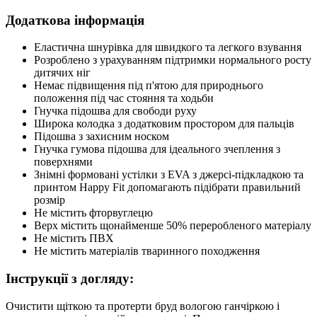
Додаткова інформація
Еластична шнурівка для швидкого та легкого взування
Розроблено з урахуванням підтримки нормального росту
дитячих ніг
Немає підвищення під п'ятою для природнього
положення під час стояння та ходьби
Гнучка підошва для свободи руху
Широка колодка з додатковим простором для пальців
Підошва з захисним носком
Гнучка гумова підошва для ідеального зчеплення з
поверхнями
Знімні формовані устілки з EVA з джерсі-підкладкою та
принтом Happy Fit допомагають підібрати правильний
розмір
Не містить фторвуглецю
Верх містить щонайменше 50% переробленого матеріалу
Не містить ПВХ
Не містить матеріалів тваринного походження
Інструкції з догляду:
Очистити щіткою та протерти бруд вологою ганчіркою і