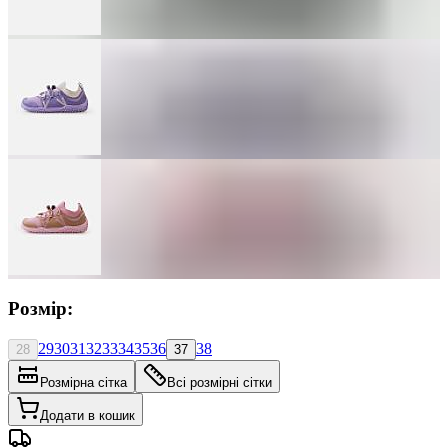
Розмір:
29
30
31
32
33
34
35
36
38
28
37
Розмірна сітка
Всі розмірні сітки
Додати в кошик