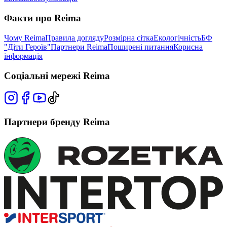
Факти про Reima
Чому Reima
Правила догляду
Розмірна сітка
Екологічність
БФ
"Діти Героїв"
Партнери Reima
Поширені питання
Корисна
інформація
Соціальні мережі Reima
Партнери бренду Reima