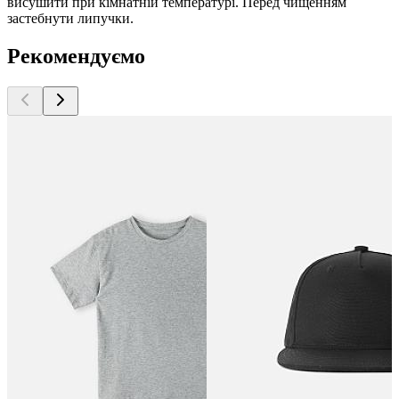
висушити при кімнатній температурі. Перед чищенням
застебнути липучки.
Рекомендуємо