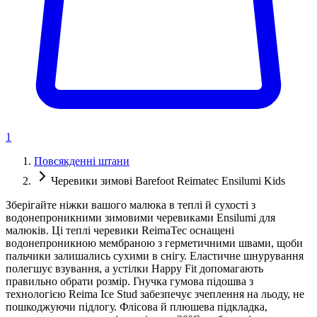
1
Повсякденні штани
Черевики зимові Barefoot Reimatec Ensilumi Kids
Зберігайте ніжки вашого малюка в теплі й сухості з
водонепроникними зимовими черевиками Ensilumi для
малюків. Ці теплі черевики ReimaTec оснащені
водонепроникною мембраною з герметичними швами, щоби
пальчики залишались сухими в снігу. Еластичне шнурування
полегшує взування, а устілки Happy Fit допомагають
правильно обрати розмір. Гнучка гумова підошва з
технологією Reima Ice Stud забезпечує зчеплення на льоду, не
пошкоджуючи підлогу. Флісова й плюшева підкладка,