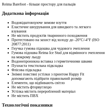
Reima Barefoot - більше простору для пальців
Додаткова інформація
Водовідштовхуюче зимове взуття
Еластичне шнурування для швидкого та легкого
взування
Не містить продуктів тваринного походження
Протестовано на захист від холоду до -20°C/-4°F (ISO
20877:2011)
Гнучка гумова підошва для чудового зчеплення
Гумова підошва Reima Ice Stud для відмінного зчеплення
на мокрому льоду
Водонепроникна вставка з герметичними швами
Пухнаста текстильна підкладка
Флісова підкладка
Знімні повстяні устілки з принтом Happy Fit
допомагають підібрати правильний розмір
Елементи, що відбивають світло
Не містить фторвуглецю
Устілка містить перероблений матеріал
Не містить ПВХ
Технологічні показники