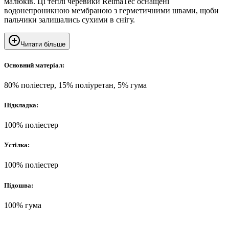
малюків. Ці теплі черевики ReimaTec оснащені
водонепроникною мембраною з герметичними швами, щоби
пальчики залишались сухими в снігу.
Читати більше
Основний матеріал:
80% поліестер, 15% поліуретан, 5% гума
Підкладка:
100% поліестер
Устілка:
100% поліестер
Підошва:
100% гума