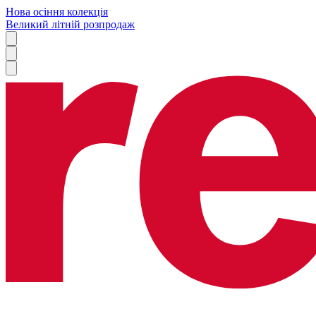
Нова осіння колекція
Великий літній розпродаж