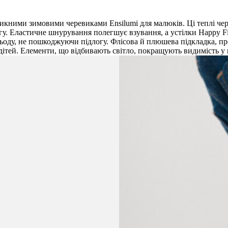
оникними зимовими черевиками Ensilumi для малюків. Ці теплі 
. Еластичне шнурування полегшує взування, а устілки Happy Fi
льоду, не пошкоджуючи підлогу. Флісова й плюшева підкладка, пр
тей. Елементи, що відбивають світло, покращують видимість у к