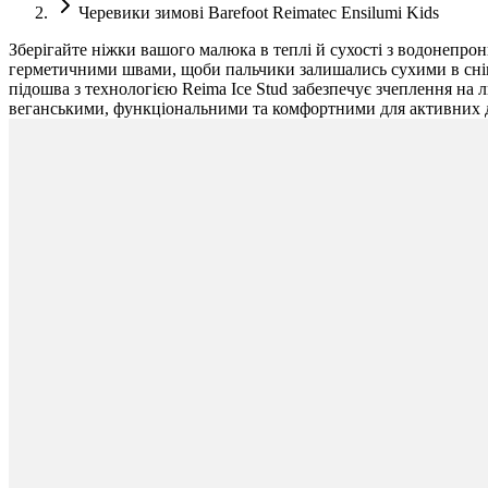
Черевики зимові Barefoot Reimatec Ensilumi Kids
Зберігайте ніжки вашого малюка в теплі й сухості з водонепр
герметичними швами, щоби пальчики залишались сухими в снігу
підошва з технологією Reima Ice Stud забезпечує зчеплення на 
веганськими, функціональними та комфортними для активних ді