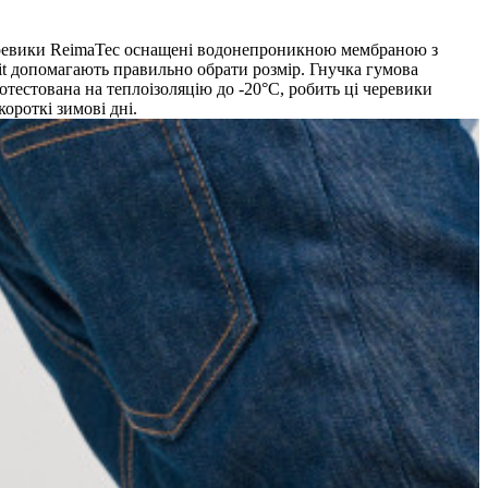
черевики ReimaTec оснащені водонепроникною мембраною з
t допомагають правильно обрати розмір. Гнучка гумова
отестована на теплоізоляцію до -20°C, робить ці черевики
ороткі зимові дні.