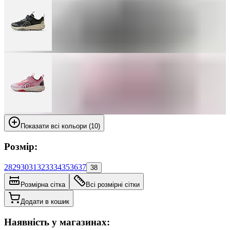
Показати всі кольори (10)
Розмір:
28
29
30
31
32
33
34
35
36
37
38
Розмірна сітка
Всі розмірні сітки
Додати в кошик
Наявність у магазинах: