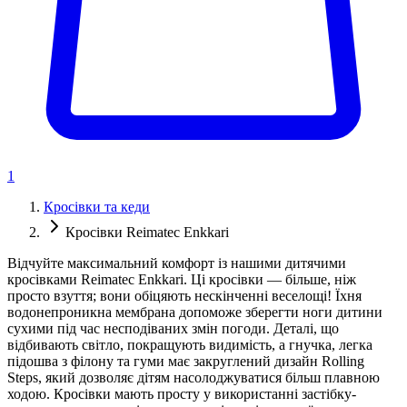
1
Кросівки та кеди
Кросівки Reimatec Enkkari
Відчуйте максимальний комфорт із нашими дитячими
кросівками Reimatec Enkkari. Ці кросівки — більше, ніж
просто взуття; вони обіцяють нескінченні веселощі! Їхня
водонепроникна мембрана допоможе зберегти ноги дитини
сухими під час несподіваних змін погоди. Деталі, що
відбивають світло, покращують видимість, а гнучка, легка
підошва з філону та гуми має закруглений дизайн Rolling
Steps, який дозволяє дітям насолоджуватися більш плавною
ходою. Кросівки мають просту у використанні застібку-