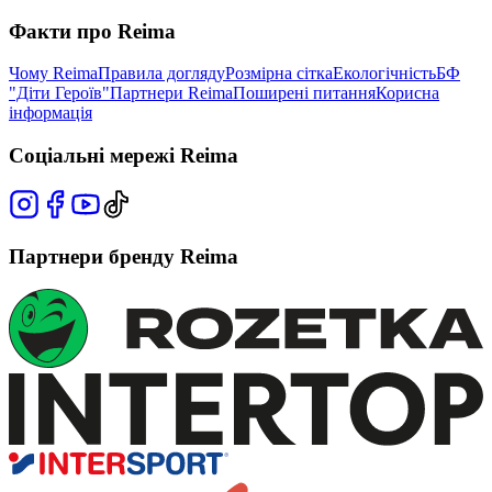
Факти про Reima
Чому Reima
Правила догляду
Розмірна сітка
Екологічність
БФ
"Діти Героїв"
Партнери Reima
Поширені питання
Корисна
інформація
Соціальні мережі Reima
Партнери бренду Reima