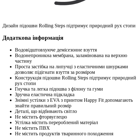
Дизайн підошви Rolling Steps підтримує природний рух стопи
Додаткова інформація
Водовідштовхуюче демісезонне взуття
Водонепроникна мембрана, заламінована на верхню
частину
Проста застібка на липучці з еластичними шнурками
дозволяє підігнати взуття за розміром
Конструкція підошви Rolling Steps підтримує природний
рух стопи
Гнучка та легка підошва з філону та гуми
Зручна еластична підкладка
Знімні устілки з EVA з принтом Happy Fit допомагають
знайти правильний розмір
Деталі, що відбивають світло
Не містить фторвуглецю
Устілка містить перероблений матеріал
Не містить ПВХ
Не містить продуктів тваринного походження