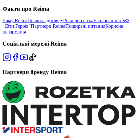
Факти про Reima
Чому Reima
Правила догляду
Розмірна сітка
Екологічність
БФ
"Діти Героїв"
Партнери Reima
Поширені питання
Корисна
інформація
Соціальні мережі Reima
Партнери бренду Reima