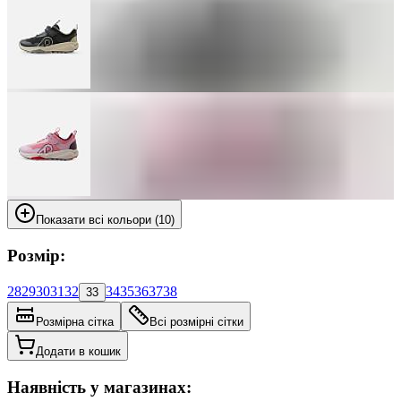
Показати всі кольори (10)
Розмір:
28
29
30
31
32
34
35
36
37
38
33
Розмірна сітка
Всі розмірні сітки
Додати в кошик
Наявність у магазинах: