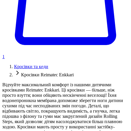
1
Кросівки та кеди
Кросівки Reimatec Enkkari
Відчуйте максимальний комфорт із нашими дитячими
кросівками Reimatec Enkkari. Ці кросівки — більше, ніж
просто взуття; вони обіцяють нескінченні веселощі! Їхня
водонепроникна мембрана допоможе зберегти ноги дитини
сухими під час несподіваних змін погоди. Деталі, що
відбивають світло, покращують видимість, а гнучка, легка
підошва з філону та гуми має закруглений дизайн Rolling
Steps, який дозволяє дітям насолоджуватися більш плавною
ходою. Кросівки мають просту у використанні застібку-