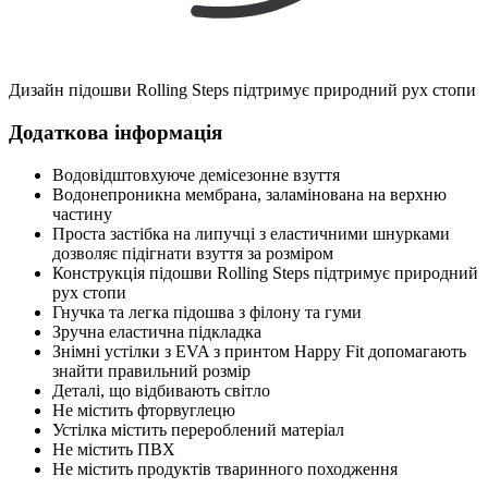
Дизайн підошви Rolling Steps підтримує природний рух стопи
Додаткова інформація
Водовідштовхуюче демісезонне взуття
Водонепроникна мембрана, заламінована на верхню
частину
Проста застібка на липучці з еластичними шнурками
дозволяє підігнати взуття за розміром
Конструкція підошви Rolling Steps підтримує природний
рух стопи
Гнучка та легка підошва з філону та гуми
Зручна еластична підкладка
Знімні устілки з EVA з принтом Happy Fit допомагають
знайти правильний розмір
Деталі, що відбивають світло
Не містить фторвуглецю
Устілка містить перероблений матеріал
Не містить ПВХ
Не містить продуктів тваринного походження