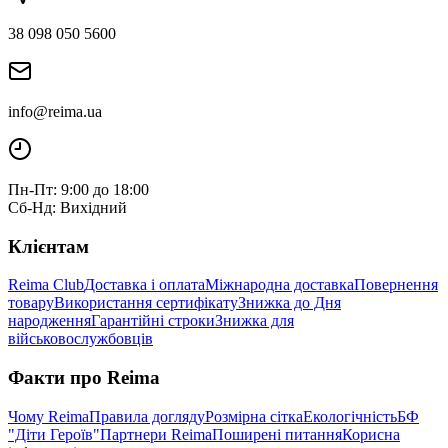
38 098 050 5600
info@reima.ua
Пн-Пт: 9:00 до 18:00
Сб-Нд: Вихідний
Клієнтам
Reima Club
Доставка і оплата
Міжнародна доставка
Повернення
товару
Використання сертифікату
Знижка до Дня
народження
Гарантійні строки
Знижка для
військовослужбовців
Факти про Reima
Чому Reima
Правила догляду
Розмірна сітка
Екологічність
БФ
"Діти Героїв"
Партнери Reima
Поширені питання
Корисна