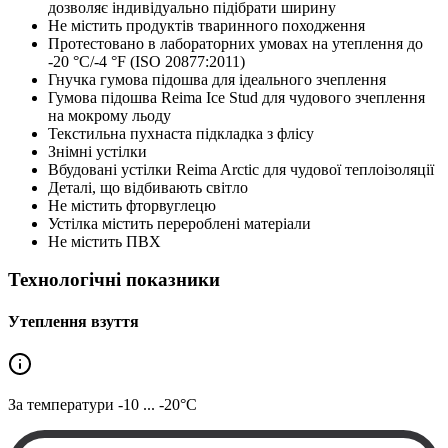
дозволяє індивідуально підібрати ширину
Не містить продуктів тваринного походження
Протестовано в лабораторних умовах на утеплення до
-20 °C/-4 °F (ISO 20877:2011)
Гнучка гумова підошва для ідеального зчеплення
Гумова підошва Reima Ice Stud для чудового зчеплення
на мокрому льоду
Текстильна пухнаста підкладка з флісу
Знімні устілки
Вбудовані устілки Reima Arctic для чудової теплоізоляції
Деталі, що відбивають світло
Не містить фторвуглецю
Устілка містить перероблені матеріали
Не містить ПВХ
Технологічні показники
Утеплення взуття
За температури
-10 ... -20°C