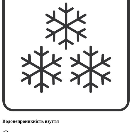
Водонепроникність взуття