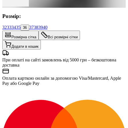
Розмір:
32
33
34
35
37
38
39
40
36
Розмірна сітка
Всі розмірні сітки
Додати в кошик
При оплаті на сайті замовлень від 5000 грн – безкоштовна
доставка
Оплата карткою онлайн за допомогою Visa/Mastercard, Apple
Pay або Google Pay