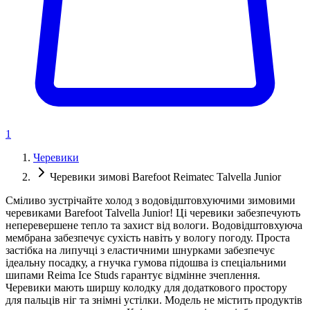
1
Черевики
Черевики зимові Barefoot Reimatec Talvella Junior
Сміливо зустрічайте холод з водовідштовхуючими зимовими
черевиками Barefoot Talvella Junior! Ці черевики забезпечують
неперевершене тепло та захист від вологи. Водовідштовхуюча
мембрана забезпечує сухість навіть у вологу погоду. Проста
застібка на липучці з еластичними шнурками забезпечує
ідеальну посадку, а гнучка гумова підошва із спеціальними
шипами Reima Ice Studs гарантує відмінне зчеплення.
Черевики мають ширшу колодку для додаткового простору
для пальців ніг та знімні устілки. Модель не містить продуктів