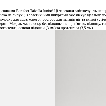
виками Barefoot Talvella Junior! Ці черевики забезпечують неп
стібка на липучці з еластичними шнурками забезпечує ідеальну п
олодку для додаткового простору для пальців ніг та знімні усті
мряві. Модель має плоску, без підвищення під п'ятою, підошву, т
вого тепла, основи підошви (3 мм) та протектора (3,5 мм). .