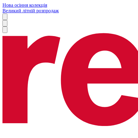
Нова осіння колекція
Великий літній розпродаж