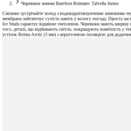
Черевики зимові Barefoot Reimatec Talvella Junior
Сміливо зустрічайте холод з водовідштовхуючими зимовими чере
мембрана забезпечує сухість навіть у вологу погоду. Проста за
Ice Studs гарантує відмінне зчеплення. Черевики мають ширшу к
того, деталі, що відбивають світло, покращують помітність у те
устілок Reima Arctic (3 мм) з аерогелевою ізоляцією для додатко