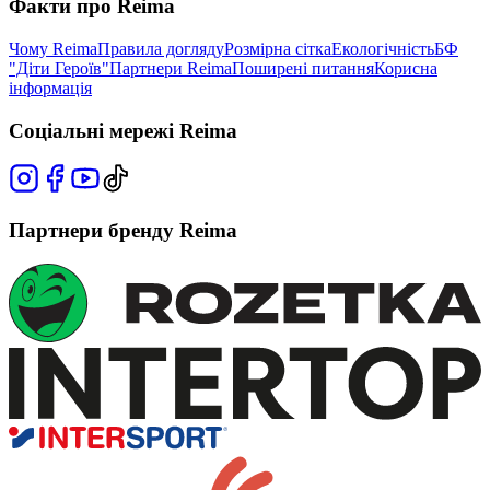
Факти про Reima
Чому Reima
Правила догляду
Розмірна сітка
Екологічність
БФ
"Діти Героїв"
Партнери Reima
Поширені питання
Корисна
інформація
Соціальні мережі Reima
Партнери бренду Reima