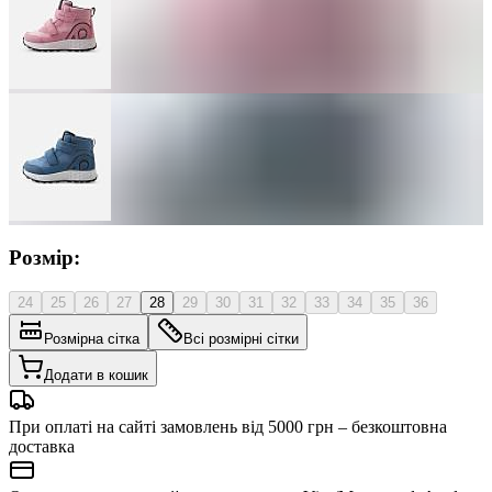
Розмір:
24
25
26
27
28
29
30
31
32
33
34
35
36
Розмірна сітка
Всі розмірні сітки
Додати в кошик
При оплаті на сайті замовлень від 5000 грн – безкоштовна
доставка