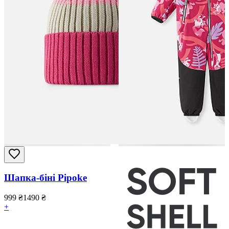
Шапка-біні Pipoke
999
₴
1490
₴
+