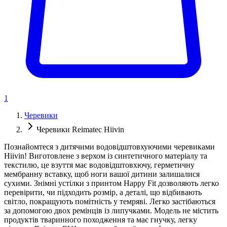
1
Черевики
Черевики Reimatec Hiivin
Познайомтеся з дитячими водовідштовхуючими черевиками
Hiivin! Виготовлене з верхом із синтетичного матеріалу та
текстилю, це взуття має водовідштовхючу, герметичну
мембранну вставку, щоб ноги вашої дитини залишалися
сухими. Знімні устілки з принтом Happy Fit дозволяють легко
перевірити, чи підходить розмір, а деталі, що відбивають
світло, покращують помітність у темряві. Легко застібаються
за допомогою двох ремінців із липучками. Модель не містить
продуктів тваринного походження та має гнучку, легку