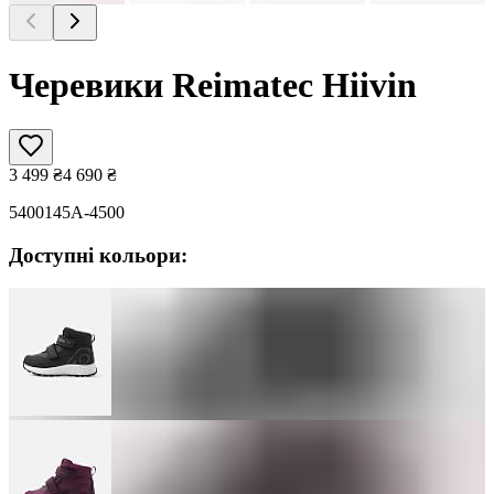
Черевики Reimatec Hiivin
3 499
₴
4 690
₴
5400145A-4500
Доступні кольори: