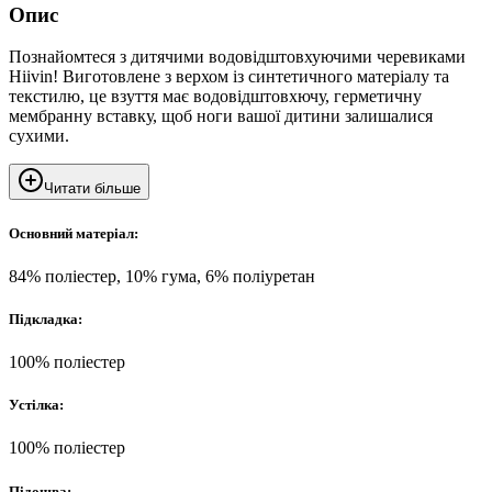
Опис
Познайомтеся з дитячими водовідштовхуючими черевиками
Hiivin! Виготовлене з верхом із синтетичного матеріалу та
текстилю, це взуття має водовідштовхючу, герметичну
мембранну вставку, щоб ноги вашої дитини залишалися
сухими.
Читати більше
Основний матеріал:
84% поліестер, 10% гума, 6% поліуретан
Підкладка:
100% поліестер
Устілка:
100% поліестер
Підошва: