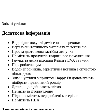
Знімні устілки
Додаткова інформація
Водовідштовхуючі демісезонні черевики
Верх із синтетичного матеріалу та текстилю
Проста двоточкова застібка-липучка
Не містить продуктів тваринного походження
Гнучка та легка підошва Reima з EVA та гуми
Перероблена гума
Водонепроникна, герметична вставка з сітчастою
підкладкою
Знімні устілки з принтом Happy Fit допомагають
підібрати правильний розмір
Деталі, що відбивають світло
Не містить фторвуглецю
Підошва містить перероблені матеріали
Не містить ПВХ
Технологічні показники