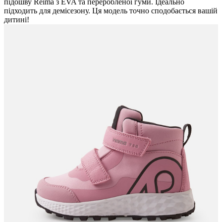
підошву Reima з EVA та переробленої гуми. Ідеально
підходить для демісезону. Ця модель точно сподобається вашій
дитині!