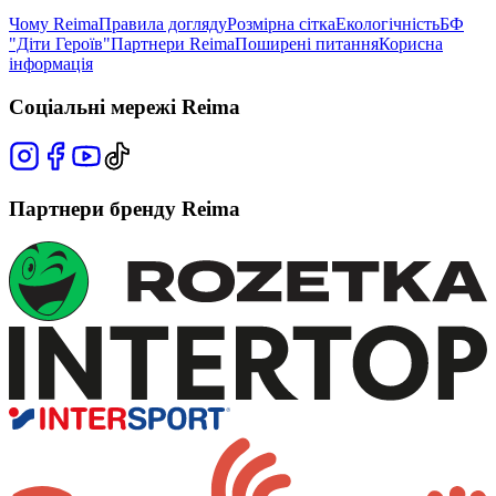
Чому Reima
Правила догляду
Розмірна сітка
Екологічність
БФ
"Діти Героїв"
Партнери Reima
Поширені питання
Корисна
інформація
Соціальні мережі Reima
Партнери бренду Reima