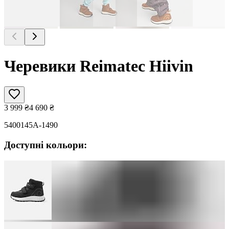
Черевики Reimatec Hiivin
3 999
₴
4 690
₴
5400145A-1490
Доступні кольори: