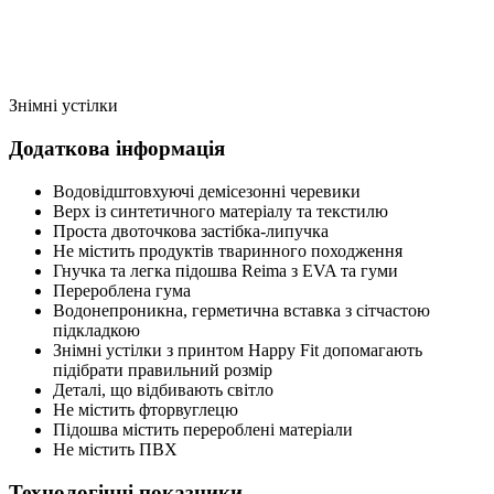
Знімні устілки
Додаткова інформація
Водовідштовхуючі демісезонні черевики
Верх із синтетичного матеріалу та текстилю
Проста двоточкова застібка-липучка
Не містить продуктів тваринного походження
Гнучка та легка підошва Reima з EVA та гуми
Перероблена гума
Водонепроникна, герметична вставка з сітчастою
підкладкою
Знімні устілки з принтом Happy Fit допомагають
підібрати правильний розмір
Деталі, що відбивають світло
Не містить фторвуглецю
Підошва містить перероблені матеріали
Не містить ПВХ
Технологічні показники