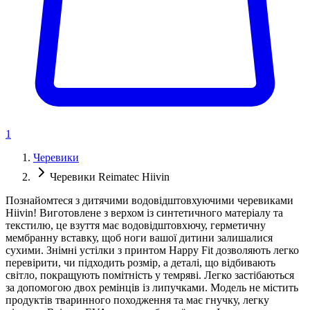
1
Черевики
Черевики Reimatec Hiivin
Познайомтеся з дитячими водовідштовхуючими черевиками
Hiivin! Виготовлене з верхом із синтетичного матеріалу та
текстилю, це взуття має водовідштовхючу, герметичну
мембранну вставку, щоб ноги вашої дитини залишалися
сухими. Знімні устілки з принтом Happy Fit дозволяють легко
перевірити, чи підходить розмір, а деталі, що відбивають
світло, покращують помітність у темряві. Легко застібаються
за допомогою двох ремінців із липучками. Модель не містить
продуктів тваринного походження та має гнучку, легку