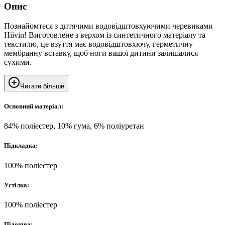
Опис
Познайомтеся з дитячими водовідштовхуючими черевиками
Hiivin! Виготовлене з верхом із синтетичного матеріалу та
текстилю, це взуття має водовідштовхючу, герметичну
мембранну вставку, щоб ноги вашої дитини залишалися
сухими.
Читати більше
Основний матеріал:
84% поліестер, 10% гума, 6% поліуретан
Підкладка:
100% поліестер
Устілка:
100% поліестер
Підошва: