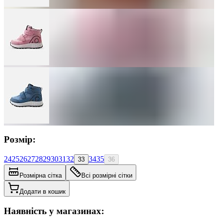
Розмір:
24
25
26
27
28
29
30
31
32
34
35
33
36
Розмірна сітка
Всі розмірні сітки
Додати в кошик
Наявність у магазинах: