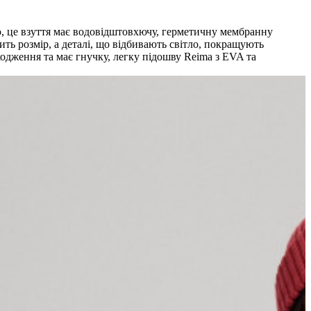
ю, це взуття має водовідштовхючу, герметичну мембранну
ить розмір, а деталі, що відбивають світло, покращують
ходження та має гнучку, легку підошву Reima з EVA та