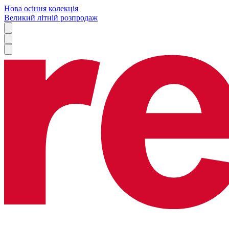
Нова осіння колекція
Великий літній розпродаж