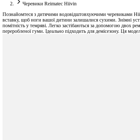
Черевики Reimatec Hiivin
Познайомтеся з дитячими водовідштовхуючими черевиками Hiivi
вставку, щоб ноги вашої дитини залишалися сухими. Знімні усті
помітність у темряві. Легко застібаються за допомогою двох ре
переробленої гуми. Ідеально підходить для демісезону. Ця моде