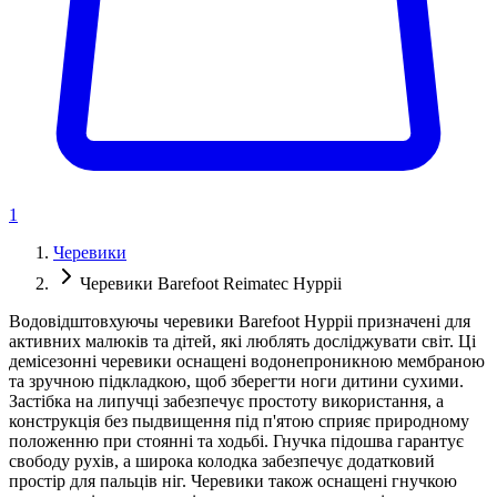
1
Черевики
Черевики Barefoot Reimatec Hyppii
Водовідштовхуючы черевики Barefoot Hyppii призначені для
активних малюків та дітей, які люблять досліджувати світ. Ці
демісезонні черевики оснащені водонепроникною мембраною
та зручною підкладкою, щоб зберегти ноги дитини сухими.
Застібка на липучці забезпечує простоту використання, а
конструкція без пыдвищення під п'ятою сприяє природному
положенню при стоянні та ходьбі. Гнучка підошва гарантує
свободу рухів, а широка колодка забезпечує додатковий
простір для пальців ніг. Черевики також оснащені гнучкою