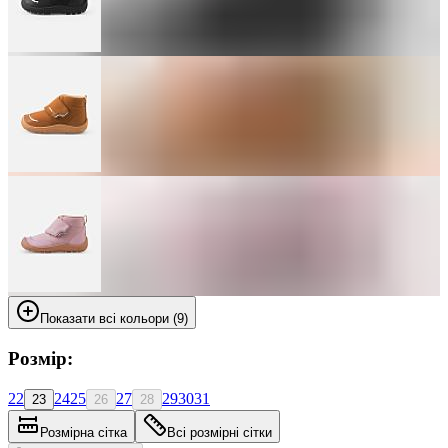
Показати всі кольори (9)
Розмір:
22
24
25
27
29
30
31
23
26
28
Розмірна сітка
Всі розмірні сітки