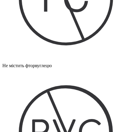
Не містить фторвуглецю