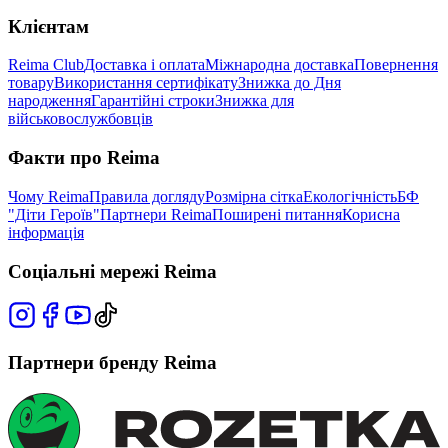
Клієнтам
Reima Club
Доставка і оплата
Міжнародна доставка
Повернення
товару
Використання сертифікату
Знижка до Дня
народження
Гарантійні строки
Знижка для
військовослужбовців
Факти про Reima
Чому Reima
Правила догляду
Розмірна сітка
Екологічність
БФ
"Діти Героїв"
Партнери Reima
Поширені питання
Корисна
інформація
Соціальні мережі Reima
Партнери бренду Reima