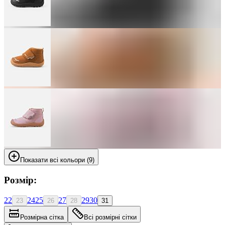
Показати всі кольори (9)
Розмір:
22
24
25
27
29
30
23
26
28
31
Розмірна сітка
Всі розмірні сітки