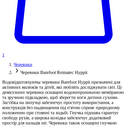
1
Черевики
Черевики Barefoot Reimatec Hyppii
Водовідштовхуючы черевики Barefoot Hyppii призначені для
активних малюків та дітей, які люблять досліджувати світ. Ці
демісезонні черевики оснащені водонепроникною мембраною
та зручною підкладкою, щоб зберегти ноги дитини сухими.
Застібка на липучці забезпечує простоту використання, а
конструкція без пыдвищення під п'ятою сприяє природному
положенню при стоянні та ходьбі. Гнучка підошва гарантує
свободу рухів, а широка колодка забезпечує додатковий
простір для пальців ніг. Черевики також оснащені гнучкою