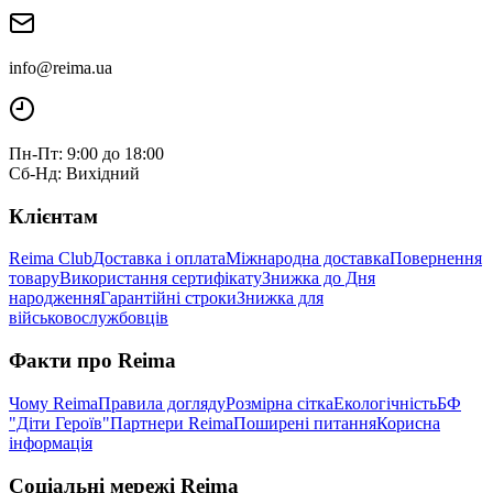
info@reima.ua
Пн-Пт: 9:00 до 18:00
Сб-Нд: Вихідний
Клієнтам
Reima Club
Доставка і оплата
Міжнародна доставка
Повернення
товару
Використання сертифікату
Знижка до Дня
народження
Гарантійні строки
Знижка для
військовослужбовців
Факти про Reima
Чому Reima
Правила догляду
Розмірна сітка
Екологічність
БФ
"Діти Героїв"
Партнери Reima
Поширені питання
Корисна
інформація
Соціальні мережі Reima