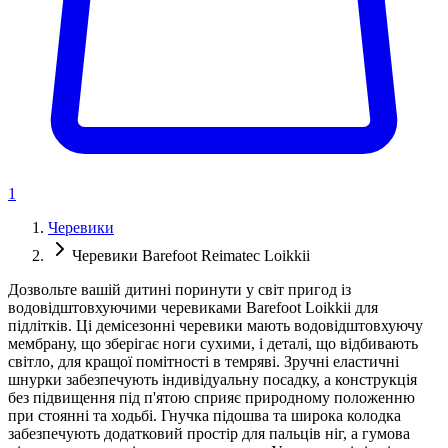
1
Черевики
Черевики Barefoot Reimatec Loikkii
Дозвольте вашій дитині поринути у світ пригод із
водовідштовхуючими черевиками Barefoot Loikkii для
підлітків. Ці демісезонні черевики мають водовідштовхуючу
мембрану, що зберігає ноги сухими, і деталі, що відбивають
світло, для кращої помітності в темряві. Зручні еластичні
шнурки забезпечують індивідуальну посадку, а конструкція
без підвищення під п'ятою сприяє природному положенню
при стоянні та ходьбі. Гнучка підошва та широка колодка
забезпечують додатковий простір для пальців ніг, а гумова