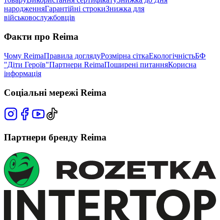
народження
Гарантійні строки
Знижка для
військовослужбовців
Факти про Reima
Чому Reima
Правила догляду
Розмірна сітка
Екологічність
БФ
"Діти Героїв"
Партнери Reima
Поширені питання
Корисна
інформація
Соціальні мережі Reima
Партнери бренду Reima