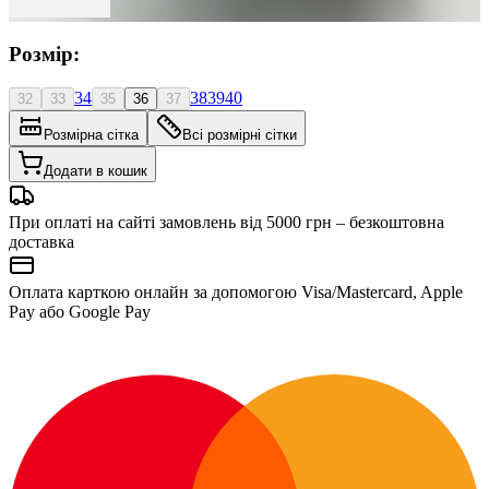
Розмір:
34
38
39
40
32
33
35
36
37
Розмірна сітка
Всі розмірні сітки
Додати в кошик
При оплаті на сайті замовлень від 5000 грн – безкоштовна
доставка
Оплата карткою онлайн за допомогою Visa/Mastercard, Apple
Pay або Google Pay