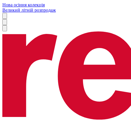
Нова осіння колекція
Великий літній розпродаж