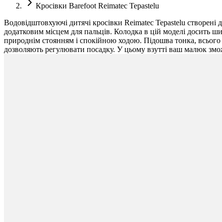
Кросівки Barefoot Reimatec Tepastelu
Водовідштовхуючі дитячі кросівки Reimatec Tepastelu створені 
додатковим місцем для пальців. Колодка в цій моделі досить ш
природнім стоянням і спокійною ходою. Підошва тонка, всього 4 
дозволяють регулювати посадку. У цьому взутті ваш малюк змож