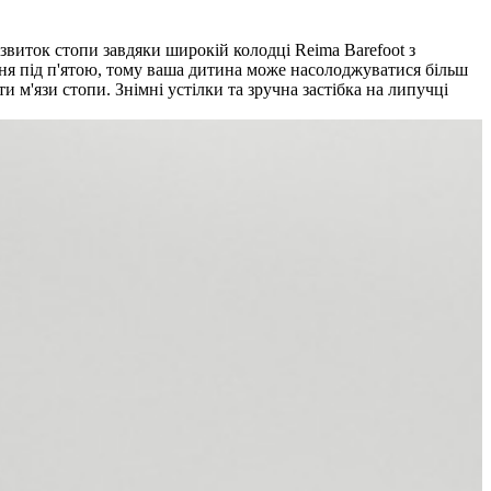
звиток стопи завдяки широкій колодці Reima Barefoot з
ення під п'ятою, тому ваша дитина може насолоджуватися більш
 м'язи стопи. Знімні устілки та зручна застібка на липучці