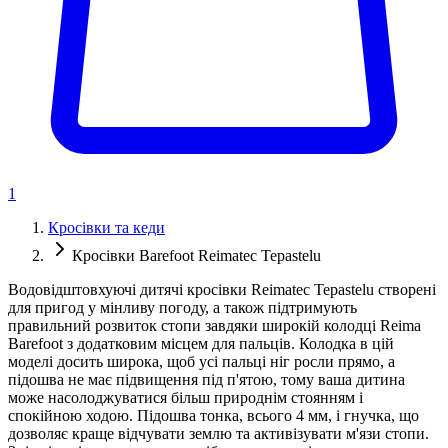
1
Кросівки та кеди
Кросівки Barefoot Reimatec Tepastelu
Водовідштовхуючі дитячі кросівки Reimatec Tepastelu створені
для пригод у мінливу погоду, а також підтримують
правильний розвиток стопи завдяки широкій колодці Reima
Barefoot з додатковим місцем для пальців. Колодка в цій
моделі досить широка, щоб усі пальці ніг росли прямо, а
підошва не має підвищення під п'ятою, тому ваша дитина
може насолоджуватися більш природнім стоянням і
спокійною ходою. Підошва тонка, всього 4 мм, і гнучка, що
дозволяє краще відчувати землю та активізувати м'язи стопи.