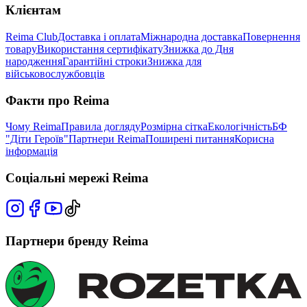
Клієнтам
Reima Club
Доставка і оплата
Міжнародна доставка
Повернення
товару
Використання сертифікату
Знижка до Дня
народження
Гарантійні строки
Знижка для
військовослужбовців
Факти про Reima
Чому Reima
Правила догляду
Розмірна сітка
Екологічність
БФ
"Діти Героїв"
Партнери Reima
Поширені питання
Корисна
інформація
Соціальні мережі Reima
Партнери бренду Reima