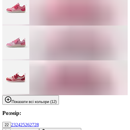
Показати всі кольори (12)
Розмір:
23
24
25
26
27
28
22