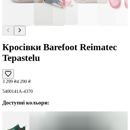
Кросівки Barefoot Reimatec
Tepastelu
3 299
₴
4 290
₴
5400141A-4370
Доступні кольори: