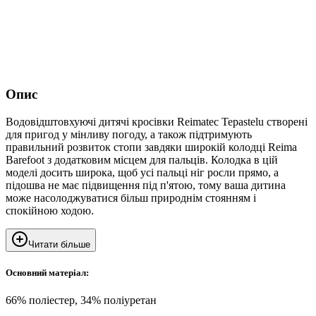
Опис
Водовідштовхуючі дитячі кросівки Reimatec Tepastelu створені
для пригод у мінливу погоду, а також підтримують
правильний розвиток стопи завдяки широкій колодці Reima
Barefoot з додатковим місцем для пальців. Колодка в цій
моделі досить широка, щоб усі пальці ніг росли прямо, а
підошва не має підвищення під п'ятою, тому ваша дитина
може насолоджуватися більш природнім стоянням і
спокійною ходою.
Читати більше
Основний матеріал:
66% поліестер, 34% поліуретан