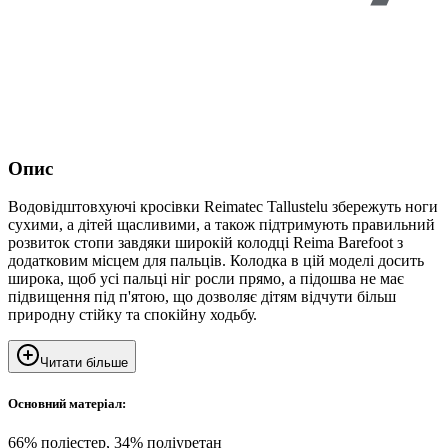
Опис
Водовідштовхуючі кросівки Reimatec Tallustelu збережуть ноги
сухими, а дітей щасливими, а також підтримують правильний
розвиток стопи завдяки широкій колодці Reima Barefoot з
додатковим місцем для пальців. Колодка в цій моделі досить
широка, щоб усі пальці ніг росли прямо, а підошва не має
підвищення під п'ятою, що дозволяє дітям відчути більш
природну стійку та спокійну ходьбу.
Читати більше
Основний матеріал:
66% поліестер, 34% поліуретан