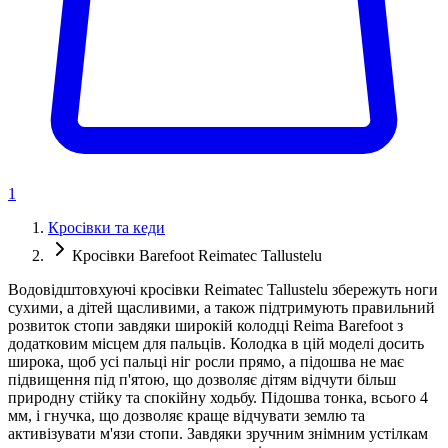
1
Кросівки та кеди
Кросівки Barefoot Reimatec Tallustelu
Водовідштовхуючі кросівки Reimatec Tallustelu збережуть ноги
сухими, а дітей щасливими, а також підтримують правильний
розвиток стопи завдяки широкій колодці Reima Barefoot з
додатковим місцем для пальців. Колодка в цій моделі досить
широка, щоб усі пальці ніг росли прямо, а підошва не має
підвищення під п'ятою, що дозволяє дітям відчути більш
природну стійку та спокійну ходьбу. Підошва тонка, всього 4
мм, і гнучка, що дозволяє краще відчувати землю та
активізувати м'язи стопи. Завдяки зручним знімним устілкам