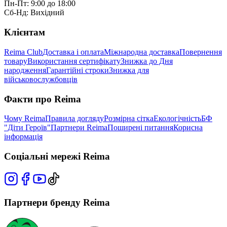
Пн-Пт: 9:00 до 18:00
Сб-Нд: Вихідний
Клієнтам
Reima Club
Доставка і оплата
Міжнародна доставка
Повернення
товару
Використання сертифікату
Знижка до Дня
народження
Гарантійні строки
Знижка для
військовослужбовців
Факти про Reima
Чому Reima
Правила догляду
Розмірна сітка
Екологічність
БФ
"Діти Героїв"
Партнери Reima
Поширені питання
Корисна
інформація
Соціальні мережі Reima
Партнери бренду Reima