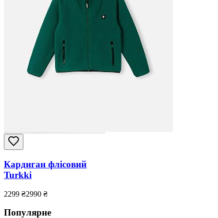
Кардиган флісовий
Turkki
2299
₴
2990
₴
Популярне