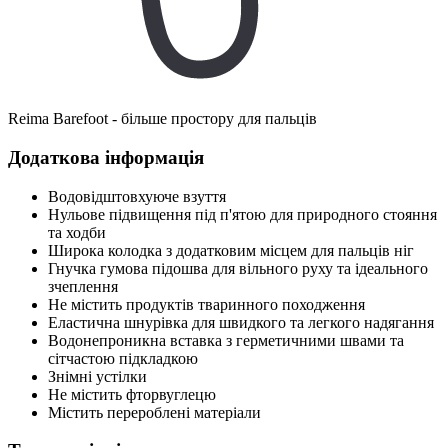
Reima Barefoot - більше простору для пальців
Додаткова інформація
Водовідштовхуюче взуття
Нульове підвищення під п'ятою для природного стояння
та ходби
Широка колодка з додатковим місцем для пальців ніг
Гнучка гумова підошва для вільного руху та ідеального
зчеплення
Не містить продуктів тваринного походження
Еластична шнурівка для швидкого та легкого надягання
Водонепроникна вставка з герметичними швами та
сітчастою підкладкою
Знімні устілки
Не містить фторвуглецю
Містить перероблені матеріали