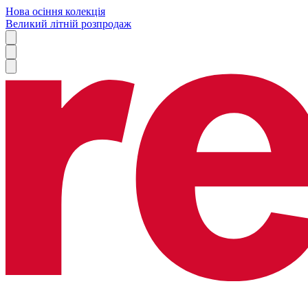
Нова осіння колекція
Великий літній розпродаж