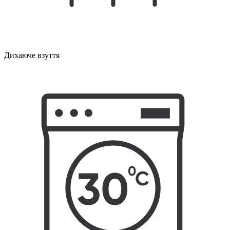
Дихаюче взуття