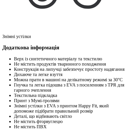
Знімні устілки
Додаткова інформація
Верх із синтетичного матеріалу та текстилю
Не містить продуктів тваринного походження
Конструкція на липучці забезпечує простоту надягання
Дихаюче та легке взуття
Можна прати в машині на делікатному режимі за 30°C
Гнучка та легка підошва з EVA з посиленням з TPR для
гарного зчеплення
Текстильна підкладка
Принт з Мумі-тролями
Знімні устілки з EVA з принтом Happy Fit, який
допоможе підібрати правильний розмір
Деталі, що відбивають світло
Не містить фторвуглецю
Не містить ПВХ