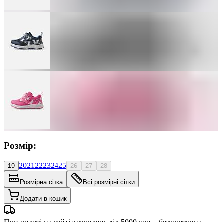
Розмір:
20
21
22
23
24
25
19
26
27
28
Розмірна сітка
Всі розмірні сітки
Додати в кошик
При оплаті на сайті замовлень від 5000 грн – безкоштовна