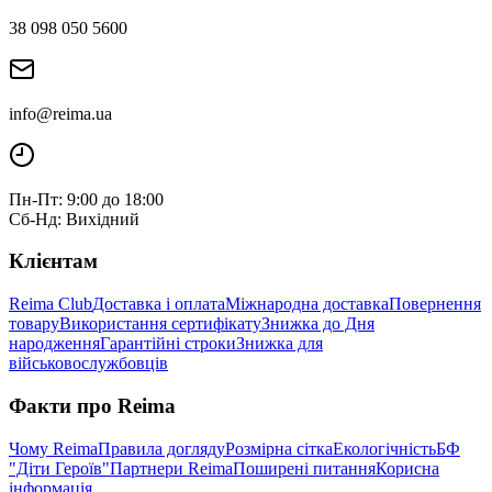
38 098 050 5600
info@reima.ua
Пн-Пт: 9:00 до 18:00
Сб-Нд: Вихідний
Клієнтам
Reima Club
Доставка і оплата
Міжнародна доставка
Повернення
товару
Використання сертифікату
Знижка до Дня
народження
Гарантійні строки
Знижка для
військовослужбовців
Факти про Reima
Чому Reima
Правила догляду
Розмірна сітка
Екологічність
БФ
"Діти Героїв"
Партнери Reima
Поширені питання
Корисна
інформація