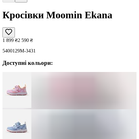
Кросівки Moomin Ekana
1 899
₴
2 590
₴
5400129M-3431
Доступні кольори: