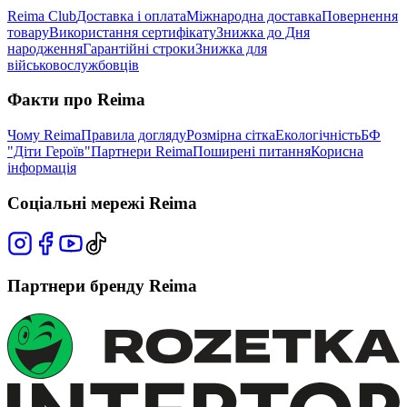
Reima Club
Доставка і оплата
Міжнародна доставка
Повернення
товару
Використання сертифікату
Знижка до Дня
народження
Гарантійні строки
Знижка для
військовослужбовців
Факти про Reima
Чому Reima
Правила догляду
Розмірна сітка
Екологічність
БФ
"Діти Героїв"
Партнери Reima
Поширені питання
Корисна
інформація
Соціальні мережі Reima
Партнери бренду Reima