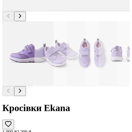
Кросівки Ekana
1 999
₴
2 290
₴