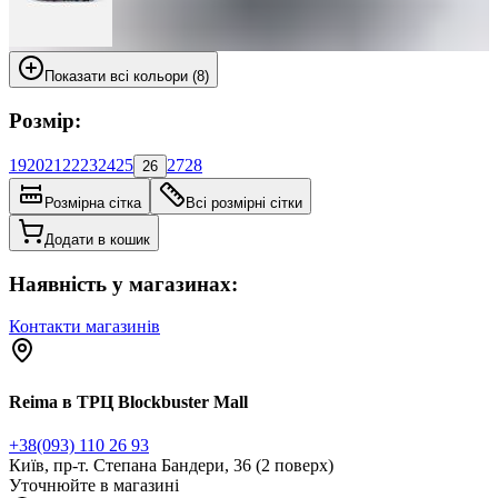
Показати всі кольори (8)
Розмір:
19
20
21
22
23
24
25
27
28
26
Розмірна сітка
Всі розмірні сітки
Додати в кошик
Наявність у магазинах:
Контакти магазинів
Reima в ТРЦ Blockbuster Mall
+38(093) 110 26 93
Київ, пр-т. Степана Бандери, 36 (2 поверх)
Уточнюйте в магазині