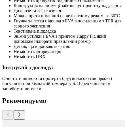
Не містить продуктів тваринного походження
Конструкція на липучці забезпечує простоту надягання
Дихаюче та легке взуття
Можна прати в машині на делікатному режимі за 30°C
Гнучка та легка підошва з EVA з посиленням з TPR для
гарного зчеплення
Текстильна підкладка
Знімні устілки з EVA з принтом Happy Fit, який
допоможе підібрати правильний розмір
Деталі, що відбивають світло
Не містить фторвуглецю
Не містить ПВХ
Інструкції з догляду:
Очистити щіткою та протерти бруд вологою ганчіркою і
висушити при кімнатній температурі. Перед чищенням
застебнути липучки.
Рекомендуємо