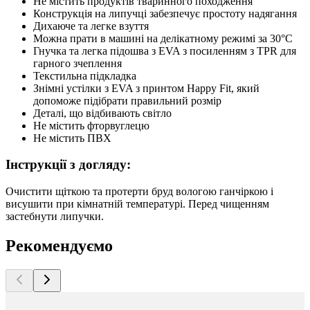
Не містить продуктів тваринного походження
Конструкція на липучці забезпечує простоту надягання
Дихаюче та легке взуття
Можна прати в машині на делікатному режимі за 30°C
Гнучка та легка підошва з EVA з посиленням з TPR для
гарного зчеплення
Текстильна підкладка
Знімні устілки з EVA з принтом Happy Fit, який
допоможе підібрати правильний розмір
Деталі, що відбивають світло
Не містить фторвуглецю
Не містить ПВХ
Інструкції з догляду:
Очистити щіткою та протерти бруд вологою ганчіркою і
висушити при кімнатній температурі. Перед чищенням
застебнути липучки.
Рекомендуємо