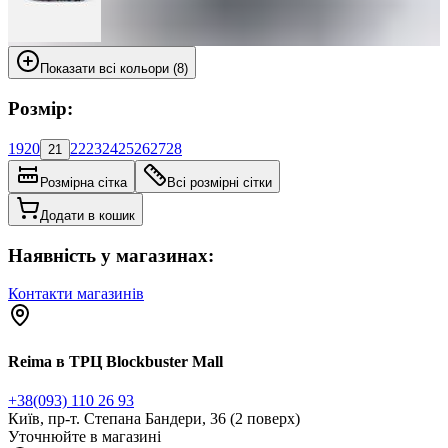
Показати всі кольори (8)
Розмір:
19
20
22
23
24
25
26
27
28
21
Розмірна сітка
Всі розмірні сітки
Додати в кошик
Наявність у магазинах:
Контакти магазинів
Reima в ТРЦ Blockbuster Mall
+38(093) 110 26 93
Київ, пр-т. Степана Бандери, 36 (2 поверх)
Уточнюйте в магазині