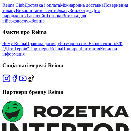
Reima Club
Доставка і оплата
Міжнародна доставка
Повернення
товару
Використання сертифікату
Знижка до Дня
народження
Гарантійні строки
Знижка для
військовослужбовців
Факти про Reima
Чому Reima
Правила догляду
Розмірна сітка
Екологічність
БФ
"Діти Героїв"
Партнери Reima
Поширені питання
Корисна
інформація
Соціальні мережі Reima
Партнери бренду Reima