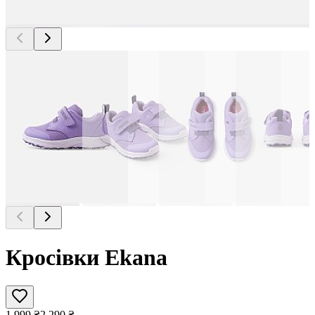
Кросівки Ekana
1 999
₴
2 290
₴