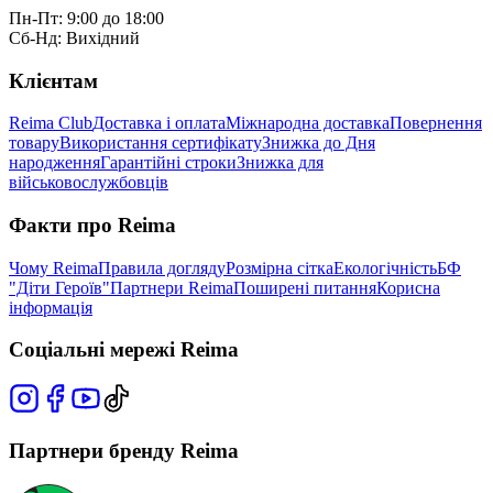
Пн-Пт: 9:00 до 18:00
Сб-Нд: Вихідний
Клієнтам
Reima Club
Доставка і оплата
Міжнародна доставка
Повернення
товару
Використання сертифікату
Знижка до Дня
народження
Гарантійні строки
Знижка для
військовослужбовців
Факти про Reima
Чому Reima
Правила догляду
Розмірна сітка
Екологічність
БФ
"Діти Героїв"
Партнери Reima
Поширені питання
Корисна
інформація
Соціальні мережі Reima
Партнери бренду Reima