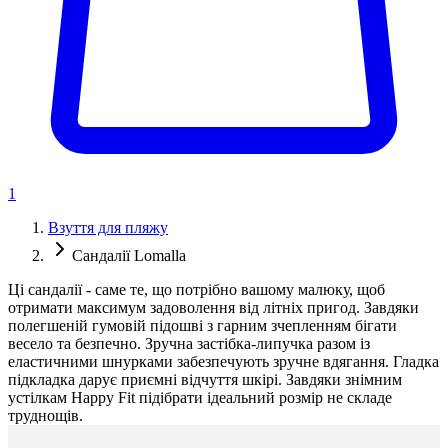
1
Взуття для пляжу
Сандалії Lomalla
Ці сандалії - саме те, що потрібно вашому малюку, щоб
отримати максимум задоволення від літніх пригод. Завдяки
полегшеній гумовій підошві з гарним зчепленням бігати
весело та безпечно. Зручна застібка-липучка разом із
еластичними шнурками забезпечують зручне вдягання. Гладка
підкладка дарує приємні відчуття шкірі. Завдяки знімним
устілкам Happy Fit підібрати ідеальний розмір не складе
труднощів.