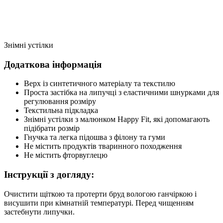
Знімні устілки
Додаткова інформація
Верх із синтетичного матеріалу та текстилю
Проста застібка на липучці з еластичними шнурками для
регулювання розміру
Текстильна підкладка
Знімні устілки з малюнком Happy Fit, які допомагають
підібрати розмір
Гнучка та легка підошва з філону та гуми
Не містить продуктів тваринного походження
Не містить фторвуглецю
Інструкції з догляду:
Очистити щіткою та протерти бруд вологою ганчіркою і
висушити при кімнатній температурі. Перед чищенням
застебнути липучки.