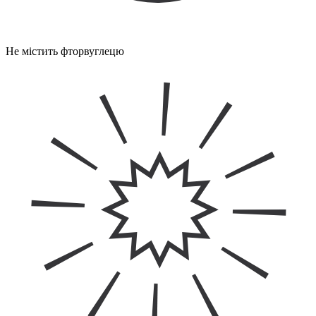
Не містить фторвуглецю