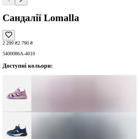
Сандалії Lomalla
2 299
₴
2 790
₴
5400086A-4010
Доступні кольори: