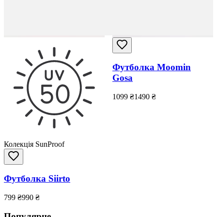
Футболка Moomin
Gosa
1099
₴
1490
₴
Колекція SunProof
Футболка Siirto
799
₴
990
₴
Популярне